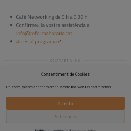
Cafè Networking de 9 h a 9.30 h
Confirmeu la vostra assistència a
info@reformahoraria.cat
Accés al programa
COMPARTIU-HO
Consentiment de Cookies
Utilitzem galetes per optimitzar el nostre lloc web i el nostre servei.
Accepta
©2014-2026 Respon.cat
Preferències
Avís legal
|
Política de privadesa
|
Política de cookies
Política de cookies
Política de privacitat