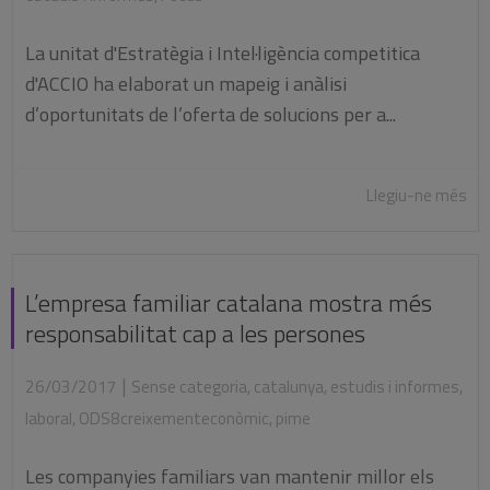
La unitat d'Estratègia i Intel·ligència competitica
d'ACCIO ha elaborat un mapeig i anàlisi
d’oportunitats de l’oferta de solucions per a...
Llegiu-ne més
L’empresa familiar catalana mostra més
responsabilitat cap a les persones
|
26/03/2017
Sense categoria
,
catalunya
,
estudis i informes
,
laboral
,
ODS8creixementeconòmic
,
pime
Les companyies familiars van mantenir millor els