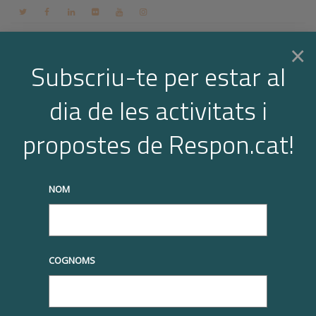
Contacte
Espai membres
Login
CA
×
Subscriu-te per estar al
dia de les activitats i
Togg
Arxiu per a l'etiqueta: estudis i
propostes de Respon.cat!
informes
navi
Home
estudis i informes
NOM
truqueu-nos al
+34 93 677 1000
info@respon.cat
COGNOMS