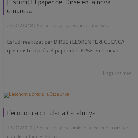
[Estudi] El paper del Dirse en la nova
empresa
|
29/01/2018
Sense categoria
,
estudis i informes
Estudi realitzat per DIRSE i LLORENTE & CUENCA
que mostra qui és el paper del DIRSE en la nova...
Llegiu-ne més
L’economia circular a Catalunya
|
13/07/2017
Sense categoria
,
ambiental
,
economia circular
,
estudis i informes
,
Focus