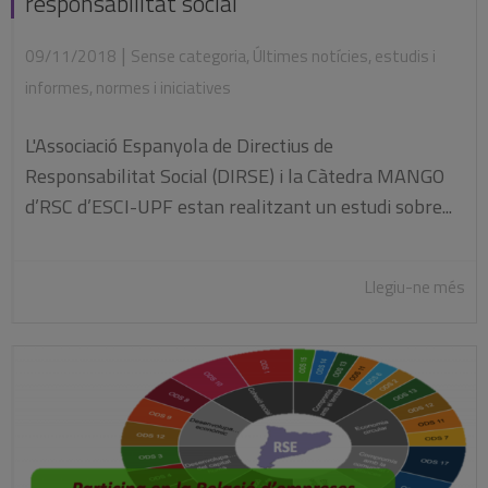
responsabilitat social
|
09/11/2018
Sense categoria
,
Últimes notícies
,
estudis i
informes
,
normes i iniciatives
L'Associació Espanyola de Directius de
Responsabilitat Social (DIRSE) i la Càtedra MANGO
d’RSC d’ESCI-UPF estan realitzant un estudi sobre...
Llegiu-ne més