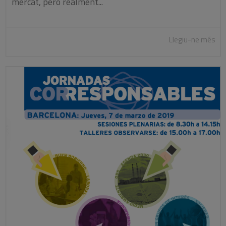
mercat, però realment...
Llegiu-ne més