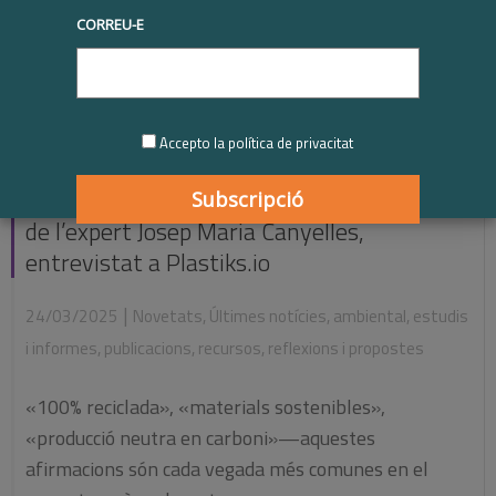
CORREU-E
Accepto la política de privacitat
Com combatre el greenwashing amb
sostenibilitat verificable: casos reals i claus
de l’expert Josep Maria Canyelles,
entrevistat a Plastiks.io
|
24/03/2025
Novetats
,
Últimes notícies
,
ambiental
,
estudis
i informes
,
publicacions
,
recursos
,
reflexions i propostes
«100% reciclada», «materials sostenibles»,
«producció neutra en carboni»—aquestes
afirmacions són cada vegada més comunes en el