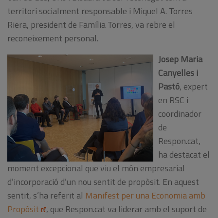
territori socialment responsable i Miquel A. Torres
Riera, president de Família Torres, va rebre el
reconeixement personal.
Josep Maria
Canyelles i
Pastó
, expert
en RSC i
coordinador
de
Respon.cat,
ha destacat el
moment excepcional que viu el món empresarial
d’incorporació d’un nou sentit de propòsit. En aquest
sentit, s’ha referit al
Manifest per una Economia amb
Propòsit
, que Respon.cat va liderar amb el suport de