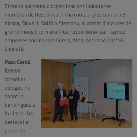
Entre la quinzena d’organitzacions lleidatanes
membres de Respon.cat hi ha companyies com ara B-
biosca, Biovert, Saltó o Alemany, al costat d’algunes de
gran dimensió com ara Plusfresc o bonÀrea, i també
empreses socials com Ilersis, Alba, Aspros o l’Orfeó
Lleidatà.
Paco Cerdà
Esteve
,
conseller
delegat, ha
donat la
benvinguda a
la Llotja i ha
destacat el
paper de