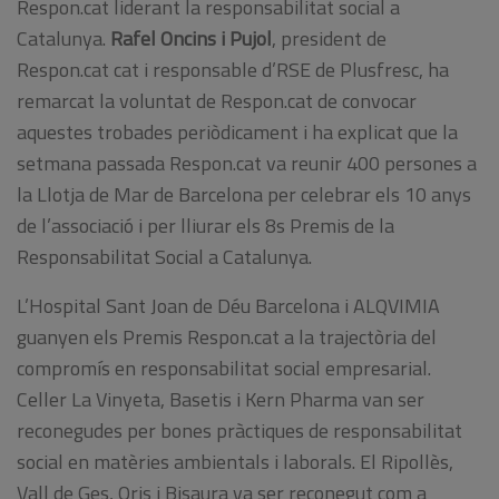
Respon.cat liderant la responsabilitat social a
Catalunya.
Rafel Oncins i Pujol
, president de
Respon.cat cat i responsable d’RSE de Plusfresc, ha
remarcat la voluntat de Respon.cat de convocar
aquestes trobades periòdicament i ha explicat que la
setmana passada Respon.cat va reunir 400 persones a
la Llotja de Mar de Barcelona per celebrar els 10 anys
de l’associació i per lliurar els 8s Premis de la
Responsabilitat Social a Catalunya.
L’Hospital Sant Joan de Déu Barcelona i ALQVIMIA
guanyen els Premis Respon.cat a la trajectòria del
compromís en responsabilitat social empresarial.
Celler La Vinyeta, Basetis i Kern Pharma van ser
reconegudes per bones pràctiques de responsabilitat
social en matèries ambientals i laborals. El Ripollès,
Vall de Ges, Oris i Bisaura va ser reconegut com a