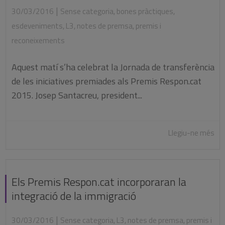
|
30/03/2016
Sense categoria
,
bones pràctiques
,
esdeveniments
,
L3
,
notes de premsa
,
premis i
reconeixements
Aquest matí s’ha celebrat la Jornada de transferència
de les iniciatives premiades als Premis Respon.cat
2015. Josep Santacreu, president...
Llegiu-ne més
Els Premis Respon.cat incorporaran la
integració de la immigració
|
30/03/2016
Sense categoria
,
L3
,
notes de premsa
,
premis i