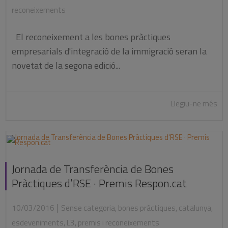
reconeixements
El reconeixement a les bones pràctiques
empresarials d'integració de la immigració seran la
novetat de la segona edició...
Llegiu-ne més
Jornada de Transferència de Bones
Pràctiques d’RSE · Premis Respon.cat
|
10/03/2016
Sense categoria
,
bones pràctiques
,
catalunya
,
esdeveniments
,
L3
,
premis i reconeixements