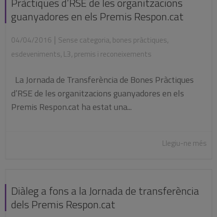
Pràctiques d’RSE de les organitzacions
guanyadores en els Premis Respon.cat
|
04/04/2016
Sense categoria
,
bones pràctiques
,
esdeveniments
,
L3
,
premis i reconeixements
La Jornada de Transferència de Bones Pràctiques
d’RSE de les organitzacions guanyadores en els
Premis Respon.cat ha estat una...
Llegiu-ne més
Diàleg a fons a la Jornada de transferència
dels Premis Respon.cat