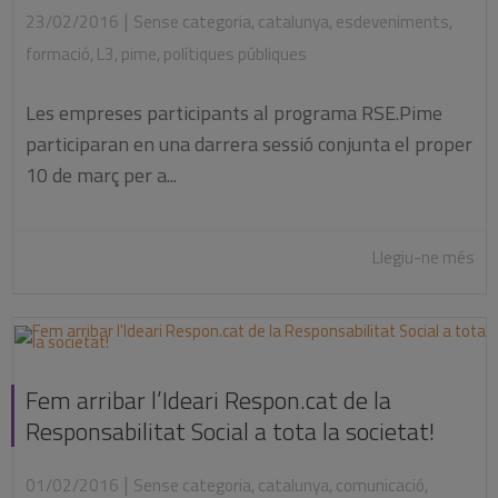
|
23/02/2016
Sense categoria
,
catalunya
,
esdeveniments
,
formació
,
L3
,
pime
,
polítiques públiques
Les empreses participants al programa RSE.Pime
participaran en una darrera sessió conjunta el proper
10 de març per a...
Llegiu-ne més
Fem arribar l’Ideari Respon.cat de la
Responsabilitat Social a tota la societat!
|
01/02/2016
Sense categoria
,
catalunya
,
comunicació
,