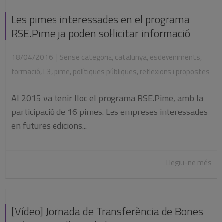
Les pimes interessades en el programa
RSE.Pime ja poden sol·licitar informació
|
18/04/2016
Sense categoria
,
catalunya
,
esdeveniments
,
formació
,
L3
,
pime
,
polítiques públiques
,
reflexions i propostes
Al 2015 va tenir lloc el programa RSE.Pime, amb la
participació de 16 pimes. Les empreses interessades
en futures edicions...
Llegiu-ne més
[Vídeo] Jornada de Transferència de Bones