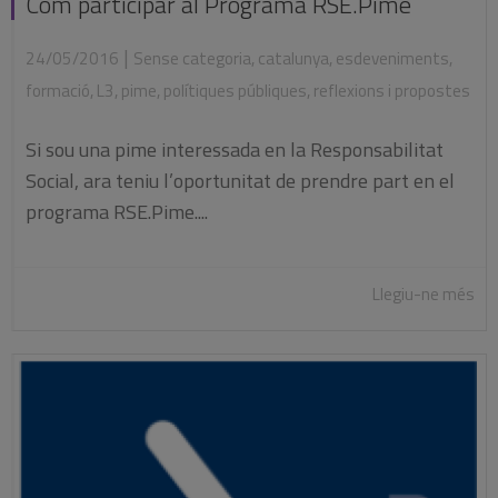
Com participar al Programa RSE.Pime
|
24/05/2016
Sense categoria
,
catalunya
,
esdeveniments
,
formació
,
L3
,
pime
,
polítiques públiques
,
reflexions i propostes
Si sou una pime interessada en la Responsabilitat
Social, ara teniu l’oportunitat de prendre part en el
programa RSE.Pime....
Llegiu-ne més