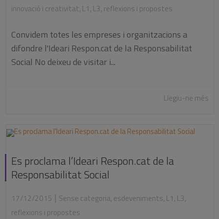
innovació i creativitat
,
L1
,
L3
,
reflexions i propostes
Convidem totes les empreses i organitzacions a
difondre l'Ideari Respon.cat de la Responsabilitat
Social No deixeu de visitar i...
Llegiu-ne més
Es proclama l’Ideari Respon.cat de la
Responsabilitat Social
|
17/12/2015
Sense categoria
,
esdeveniments
,
L1
,
L3
,
reflexions i propostes