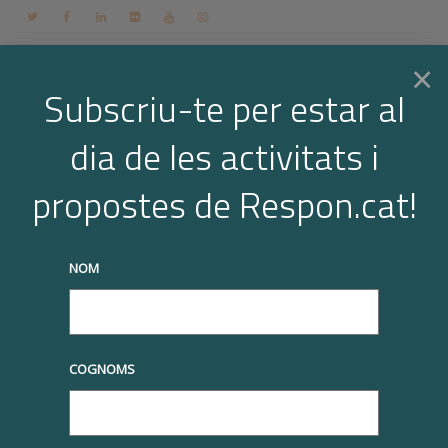
Contacte
Espai membres
Login
CA
×
Subscriu-te per estar al
dia de les activitats i
Togg
Arxiu per a l'etiqueta: L3
propostes de Respon.cat!
Home
L3
Page 3
navi
truqueu-nos al
+34 93 677 1000
info@respon.cat
NOM
COGNOMS