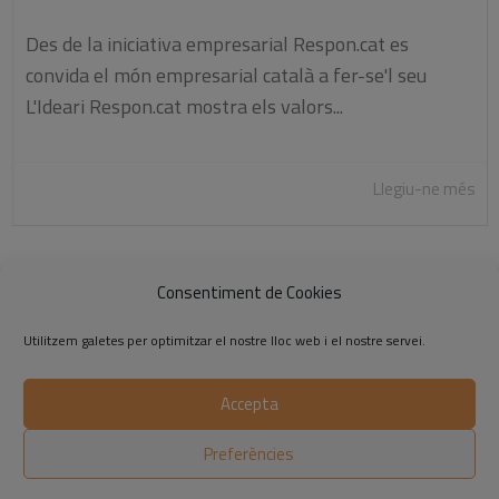
Des de la iniciativa empresarial Respon.cat es
convida el món empresarial català a fer-se'l seu
L'Ideari Respon.cat mostra els valors...
Llegiu-ne més
Consentiment de Cookies
«
1
2
3
4
5
…
8
»
Utilitzem galetes per optimitzar el nostre lloc web i el nostre servei.
Accepta
©2014-2026 Respon.cat
Preferències
Avís legal
|
Política de privadesa
|
Política de cookies