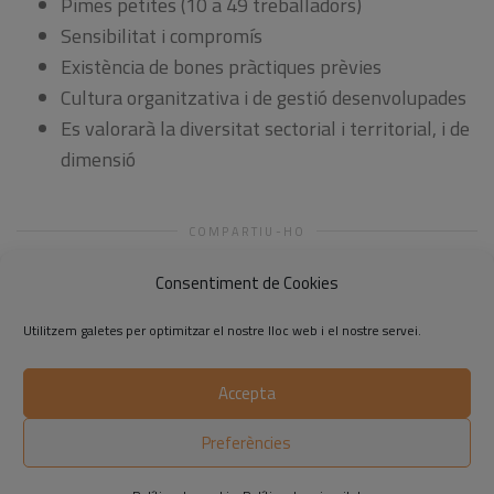
Pimes petites (10 a 49 treballadors)
Sensibilitat i compromís
Existència de bones pràctiques prèvies
Cultura organitzativa i de gestió desenvolupades
Es valorarà la diversitat sectorial i territorial, i de
dimensió
COMPARTIU-HO
Consentiment de Cookies
Utilitzem galetes per optimitzar el nostre lloc web i el nostre servei.
Accepta
©2014-2026 Respon.cat
Preferències
Avís legal
|
Política de privadesa
|
Política de cookies