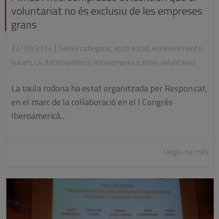
voluntariat no és exclusiu de les empreses
grans
|
22/10/2014
Sense categoria
,
acció social
,
esdeveniments
,
euram
,
L4
,
llatinoamèrica
,
microempresa
,
pime
,
voluntariat
La taula rodona ha estat organitzada per Respon.cat,
en el marc de la col·laboració en el I Congrés
Iberoamericà...
Llegiu-ne més