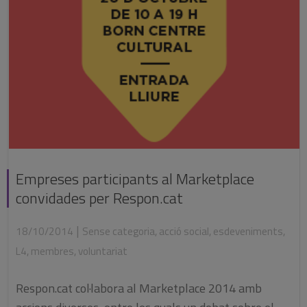
Empreses participants al Marketplace
convidades per Respon.cat
|
18/10/2014
Sense categoria
,
acció social
,
esdeveniments
,
L4
,
membres
,
voluntariat
Respon.cat col·labora al Marketplace 2014 amb