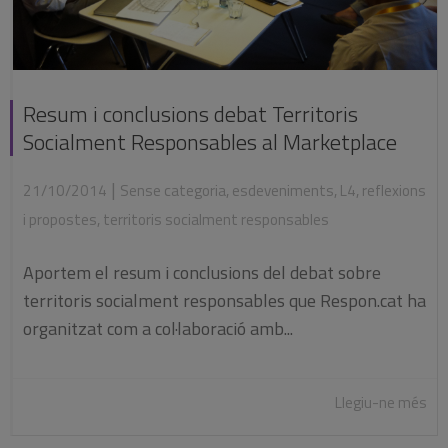
Resum i conclusions debat Territoris
Socialment Responsables al Marketplace
|
21/10/2014
Sense categoria
,
esdeveniments
,
L4
,
reflexions
i propostes
,
territoris socialment responsables
Aportem el resum i conclusions del debat sobre
territoris socialment responsables que Respon.cat ha
organitzat com a col·laboració amb...
Llegiu-ne més