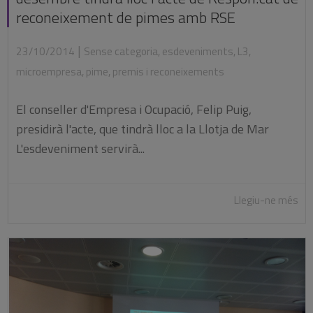
reconeixement de pimes amb RSE
|
23/10/2014
Sense categoria
,
esdeveniments
,
L3
,
microempresa
,
pime
,
premis i reconeixements
El conseller d'Empresa i Ocupació, Felip Puig,
presidirà l'acte, que tindrà lloc a la Llotja de Mar
L'esdeveniment servirà...
Llegiu-ne més