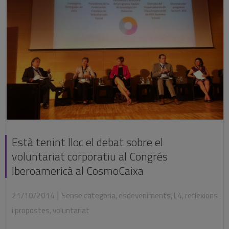
Està tenint lloc el debat sobre el
voluntariat corporatiu al Congrés
Iberoamericà al CosmoCaixa
|
21/10/2014
Sense categoria
,
esdeveniments
,
L4
,
reflexions
i propostes
,
voluntariat