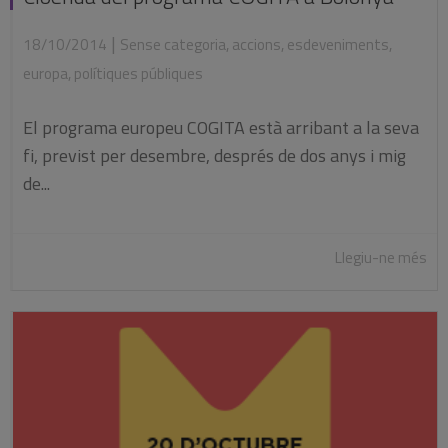
|
18/10/2014
Sense categoria
,
accions
,
esdeveniments
,
europa
,
polítiques públiques
El programa europeu COGITA està arribant a la seva
fi, previst per desembre, després de dos anys i mig
de...
Llegiu-ne més