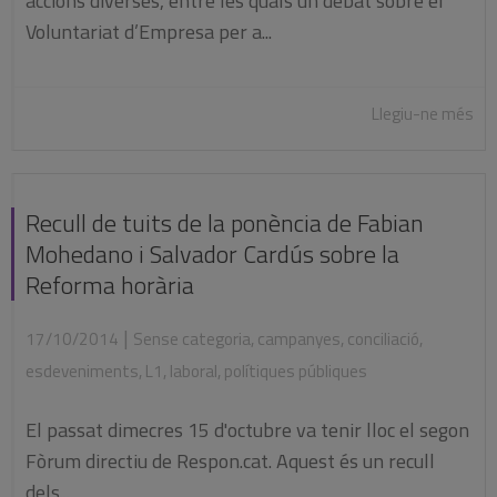
accions diverses, entre les quals un debat sobre el
Voluntariat d’Empresa per a...
Llegiu-ne més
Recull de tuits de la ponència de Fabian
Mohedano i Salvador Cardús sobre la
Reforma horària
|
17/10/2014
Sense categoria
,
campanyes
,
conciliació
,
esdeveniments
,
L1
,
laboral
,
polítiques públiques
El passat dimecres 15 d'octubre va tenir lloc el segon
Fòrum directiu de Respon.cat. Aquest és un recull
dels...