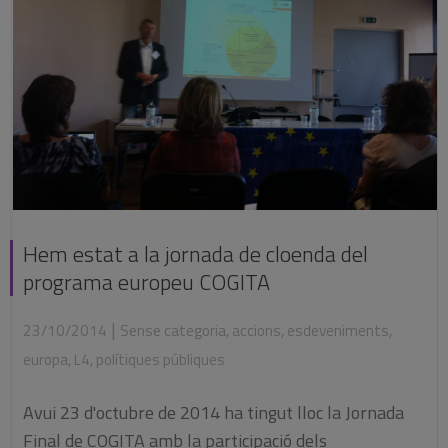
Hem estat a la jornada de cloenda del
programa europeu COGITA
|
23/10/2014
Sense categoria
,
accions
,
esdeveniments
,
europa
,
L4
,
polítiques públiques
Avui 23 d'octubre de 2014 ha tingut lloc la Jornada
Final de COGITA amb la participació dels