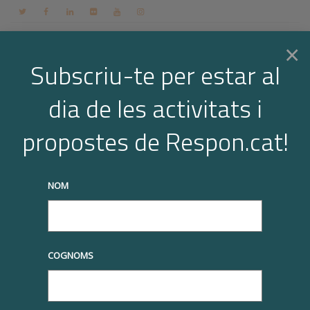
Contacte
Espai membres
Login
CA
×
Subscriu-te per estar al
dia de les activitats i
Togg
Arxiu per a l'etiqueta: esdeveniments
propostes de Respon.cat!
Home
esdeveniments
Page 55
navi
truqueu-nos al
+34 93 677 1000
info@respon.cat
NOM
COGNOMS