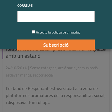
CORREU-E
Accepto la política de privacitat
Respon.cat va estar present al Marketplace
amb un estand
|
24/10/2014
Sense categoria
,
acció social
,
comunicació
,
esdeveniments
,
sector social
L'estand de Respon.cat estava situat a la zona de
plataformes promotores de la responsabilitat social,
i disposava d'un rollup...