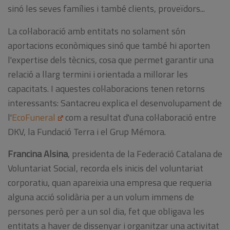
sinó les seves famílies i també clients, proveïdors...
La col·laboració amb entitats no solament són
aportacions econòmiques sinó que també hi aporten
l'expertise dels tècnics, cosa que permet garantir una
relació a llarg termini i orientada a millorar les
capacitats. I aquestes col·laboracions tenen retorns
interessants: Santacreu explica el desenvolupament de
l'
EcoFuneral
com a resultat d'una col·laboració entre
DKV, la Fundació Terra i el Grup Mémora.
Francina
Alsina
, p
residenta
de la Federació
Catalana de
Voluntariat
Social, recorda els inicis del voluntariat
corporatiu, quan apareixia una empresa que requeria
alguna acció solidària per a un volum immens de
persones però per a un sol dia, fet que obligava les
entitats a haver de dissenyar i organitzar una activitat