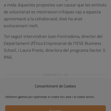
a mida. Aquestes propostes van causar que les entitats
de voluntariat es mostressin crítiques cap a aquesta
aproximació a la col·laboració. Això ha anat
evolucionant molt.
Tot seguit intervindran
Joan
Fontrodona, d
irector
del
Departament
d'Ètica
Empresarial
de l'IESE
Business
School
,
i
Laura
Prieto, d
irectora del
programa
Sector
3.
RNE.
COMPARTIU-HO
Consentiment de Cookies
Utilitzem galetes per optimitzar el nostre lloc web i el nostre servei.
Accepta