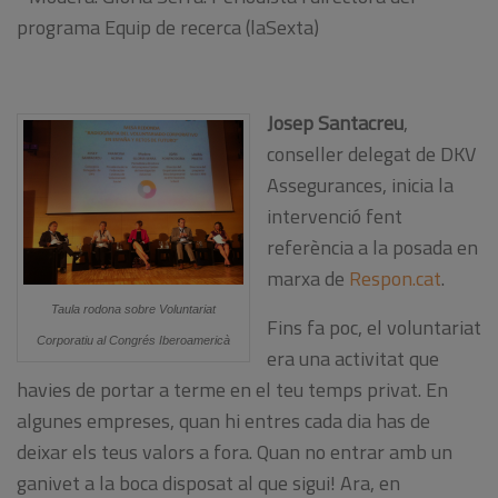
programa
Equip
de recerca (
laSexta)
Josep Santacreu
,
c
onseller
d
elegat
de DKV
Assegurances
, inicia la
intervenció fent
referència a la posada en
marxa de
Respon.cat
.
Taula rodona sobre Voluntariat
Fins fa poc, el voluntariat
Corporatiu al Congrés Iberoamericà
era una activitat que
havies de portar a terme en el teu temps privat. En
algunes empreses, quan hi entres cada dia has de
deixar els teus valors a fora. Quan no entrar amb un
ganivet a la boca disposat al que sigui! Ara, en