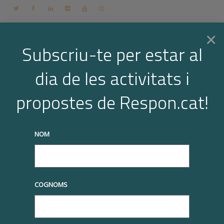
Contacte
Espai membres
Login
CA
×
Subscriu-te per estar al
dia de les activitats i
Togg
Arxiu per a l'etiqueta: empreses
propostes de Respon.cat!
Home
empreses
truqueu-nos al
+34 93 677 1000
info@respon.cat
navi
NOM
COGNOMS