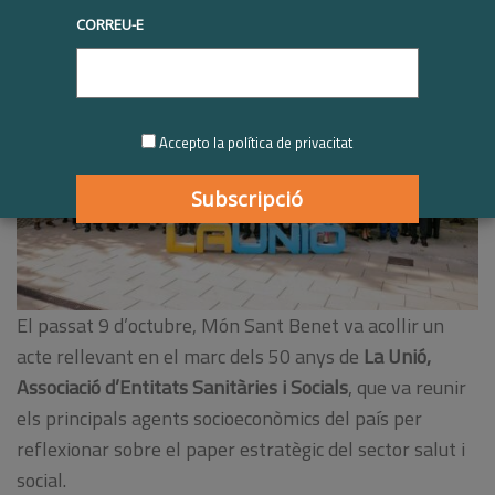
CORREU-E
Accepto la política de privacitat
El passat 9 d’octubre, Món Sant Benet va acollir un
acte rellevant en el marc dels 50 anys de
La Unió,
Associació d’Entitats Sanitàries i Socials
, que va reunir
els principals agents socioeconòmics del país per
reflexionar sobre el paper estratègic del sector salut i
social.