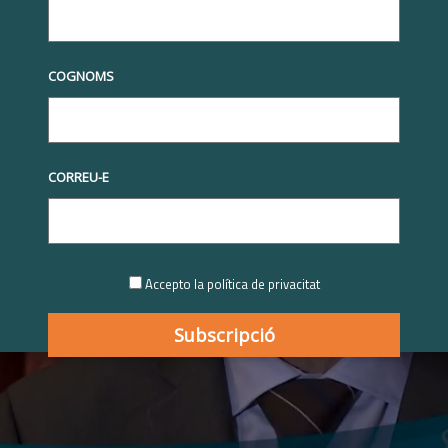
COGNOMS
CORREU-E
Feu clic per acceptar cookies de màrqueting i
habilitar aquest contingut
Accepto la política de privacitat