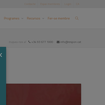
Contacte
Espai membres
Login
CA
Programes
Recursos
Fer-se membre
truqueu-nos al
+34 93 677 1000
info@respon.cat
×