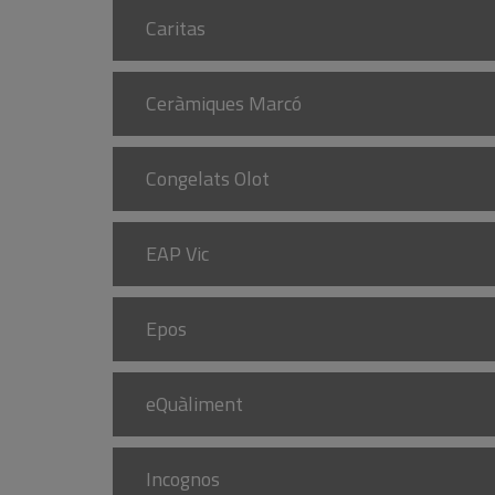
Caritas
Ceràmiques Marcó
Congelats Olot
EAP Vic
Epos
eQuàliment
Incognos