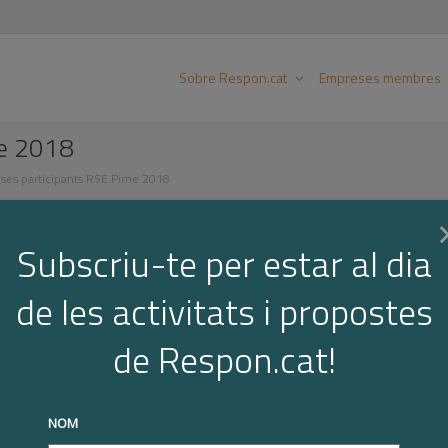
Sobre Respon.cat
Empreses membres
me 2018
ses participants RSE.Pime 2018
Subscriu-te per estar al dia
8
de les activitats i propostes
de Respon.cat!
NOM