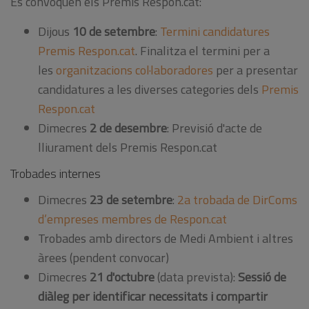
Es convoquen els Premis Respon.cat:
Dijous
10 de setembre
:
Termini candidatures
Premis Respon.cat
. Finalitza el termini per a
les
organitzacions col·laboradores
per a presentar
candidatures a les diverses categories dels
Premis
Respon.cat
Dimecres
2 de desembre
: Previsió d'acte de
lliurament dels Premis Respon.cat
Trobades internes
Dimecres
23 de setembre
:
2a trobada de DirComs
d’empreses membres de Respon.cat
Trobades amb directors de Medi Ambient i altres
àrees (pendent convocar)
Dimecres
21 d'octubre
(data prevista):
Sessió de
diàleg per identificar necessitats i compartir