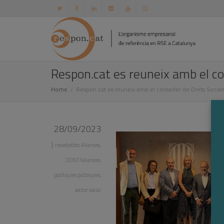
Respon.cat es reuneix amb el co
Home
Respon.cat es reuneix amb el conseller de Drets Socials
28/09/2023
|
newsletter
,
Aliances
,
ODS17aliances
,
polítiques públiques
,
sector social