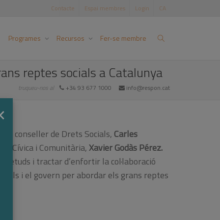
Contacte
Espai membres
Login
CA
Programes
Recursos
Fer-se membre
rans reptes socials a Catalunya
truqueu-nos al
+34 93 677 1000
info@respon.cat
×
b el conseller de Drets Socials,
Carles
cció Cívica i Comunitària,
Xavier Godàs Pérez.
uietuds i tractar d’enfortir la col·laboració
cials i el govern per abordar els grans reptes