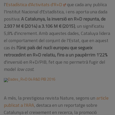
l'
Estadística d'Activitats d'R+D
que cada any publica
l'Institut Nacional d'Estadística, i ens aporta una dada
positiva:
A Catalunya, la inversió en R+D repunta, de
2.937 M € (2014) a 3.106 M € (2015)
, un significatiu
5,8% d'increment. Amb aquestes dades, Cataluya lidera
el comportament del conjunt de l'Estat, que en aquest
cas és
l'únic país del nucli europeu que segueix
retrocedint en R+D relatiu, fins a un paupèrrim 1'22%
d'inversió en R+D/PIB, fet que no permetrà fugir del
model
low cost
.
A més, la prestigiosa revista Nature, segons un
article
publicat a l'ARA
, destaca en un reportatge sobre
Catalunya el creixement en recerca, la promoció