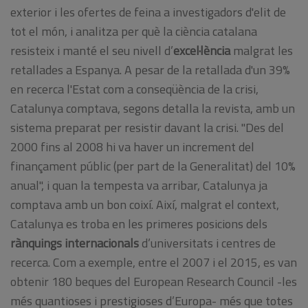
exterior i les ofertes de feina a investigadors d'elit de
tot el món, i analitza per què la ciència catalana
resisteix i manté el seu nivell d’
excel·lència
malgrat les
retallades a Espanya. A pesar de la retallada d'un 39%
en recerca l'Estat com a conseqüència de la crisi,
Catalunya comptava, segons detalla la revista, amb un
sistema preparat per resistir davant la crisi. "Des del
2000 fins al 2008 hi va haver un increment del
finançament públic (per part de la Generalitat) del 10%
anual", i quan la tempesta va arribar, Catalunya ja
comptava amb un bon coixí. Així, malgrat el context,
Catalunya es troba en les primeres posicions dels
rànquings internacionals
d’universitats i centres de
recerca. Com a exemple, entre el 2007 i el 2015, es van
obtenir 180 beques del European Research Council -les
més quantioses i prestigioses d’Europa- més que totes