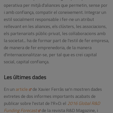
operativa per mitjà d'aliances que permetin, sense por
i amb confiança, compatir el coneixement. Integrar un
estil socialment responsable i fer-ne un atribut
rellevant en les aliances, els clústers, les associacions,
els partenariats públic-privat, les col·laboracions amb
la societat... ha de formar part de l'estil de fer empresa,
de manera de fer emprenedoria, de la manera
d'internacionalitzar-se, per tal que es creï capital
social, capital confiança.
Les últimes dades
En un
article
de Xavier Ferràs se'n mostren dades
extretes de
dos informes importants acabats de
publicar sobre l'estat de l'R+D: el
2016 Global R&D
Funding Forecast
de la revista R&D Magazine, i