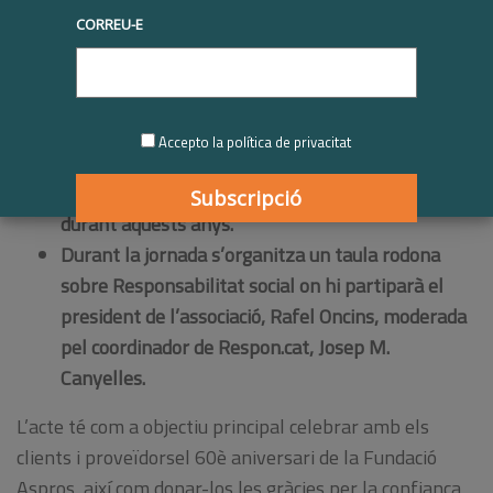
participarà a la
CORREU-E
Jornada que
organitza la
Fundació Aspros
amb motiu dels 60
Accepto la política de privacitat
anys per agrair a
empreses clients improveïdores el suport rebut
durant aquests anys.
Durant la jornada s’organitza un taula rodona
sobre Responsabilitat social on hi partiparà el
president de l’associació, Rafel Oncins, moderada
pel coordinador de Respon.cat, Josep M.
Canyelles.
L’acte té com a objectiu principal celebrar amb els
clients i proveïdorsel 60è aniversari de la Fundació
Aspros, així com donar-los les gràcies per la confiança