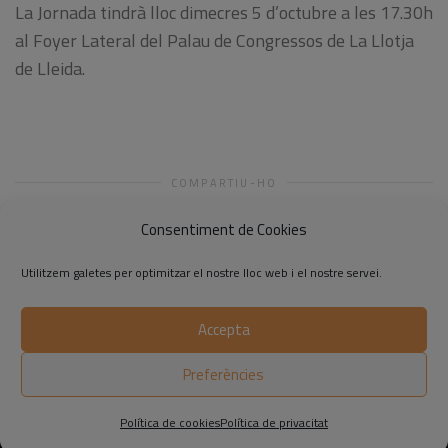
La Jornada tindrà lloc dimecres 5 d’octubre a les 17.30h
al Foyer Lateral del Palau de Congressos de La Llotja
de Lleida.
COMPARTIU-HO
Consentiment de Cookies
Utilitzem galetes per optimitzar el nostre lloc web i el nostre servei.
Accepta
©2014-2026 Respon.cat
Preferències
Avís legal
|
Política de privadesa
|
Política de cookies
Política de cookies
Política de privacitat
Neix Opositaresfacil.cat, la primera plataforma en línia amb IA i machine learning per preparar oposicions a Catalunya
Iniciem l’RSE.Pime 2022-23 amb dinou organitzacions disposades a avançar en la seva gestió responsable