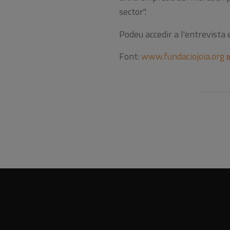
sector".
Podeu accedir a l'entrevista 
Font:
www.fundaciojoia.org