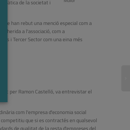
cràtica de la societat i
,
que han rebut una menció especial com a
adherida a l'associació, com a
eses i Tercer Sector com una eina més
ntat per Ramon Castelló, va entrevistar el
rdinària com l'empresa d'economia social
e competitiu que si es contractés en qualsevol
àndards de qualitat de la resta d'empreses del