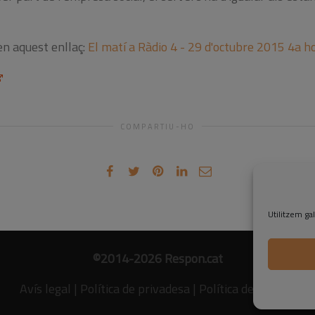
en aquest enllaç:
El matí a Ràdio 4 - 29 d'octubre 2015 4a h
COMPARTIU-HO
Utilitzem gal
©2014-2026 Respon.cat
Avís legal
|
Política de privadesa
|
Política de cookies