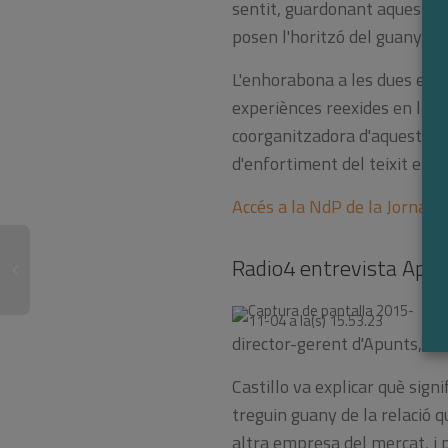
sentit, guardonant aquestes 
posen l'horitzó del guany al 
L'enhorabona a les dues em
experiènces reexides en la co
coorganitzadora d'aquesta i
d'enfortiment del teixit empr
Accés a la NdP de la Jornada
Radio4 entrevista Apun
El
director-gerent d'Apunts, Jul
Castillo va explicar què sig
treguin guany de la relació q
altra empresa del mercat, i p