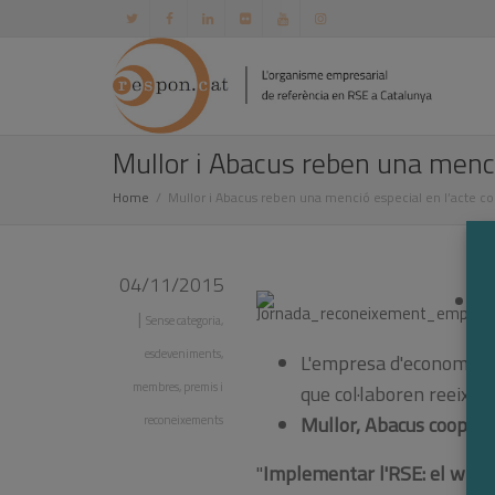
Mullor i Abacus reben una menci
Home
Mullor i Abacus reben una menció especial en l’acte co
04/11/2015
M
|
Sense categoria
,
Te
esdeveniments
,
L'empresa d'economia s
membres
,
premis i
que col·laboren reeixid
Mullor,
Abacus coopera
reconeixements
"
Implementar l'RSE: el win 