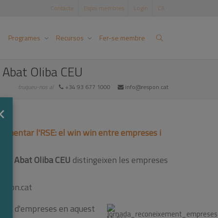
Contacte
Espai membres
Login
CA
Programes
Recursos
Fer-se membre
i Abat Oliba CEU
truqueu-nos al
+34 93 677 1000
info@respon.cat
×
lementar l'RSE: el win win entre empreses i
itat Abat Oliba CEU
distingeixen les empreses
espon.cat
ctòria d'empreses en aquest