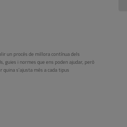
Jo
Ca
de
l'
de
d’
si
de
blir un procés de millora contínua dels
re
s, guies i normes que ens poden ajudar, però
so
 quina s’ajusta més a cada tipus
em