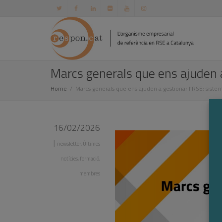
Marcs generals que ens ajuden a
Home
Marcs generals que ens ajuden a gestionar l’RSE: siste
16/02/2026
|
newsletter
,
Últimes
notícies
,
formació
,
membres