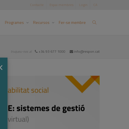
Contacte
Espai membres
Login
CA
Programes
Recursos
Fer-se membre
truqueu-nos al
+34 93 677 1000
info@respon.cat
×