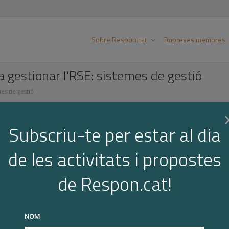
Sobre Respon.cat
Empreses membres
 gestionar l’RSE: sistemes de gestió
mes de gestió
Subscriu-te per estar al dia
de les activitats i propostes
de Respon.cat!
NOM