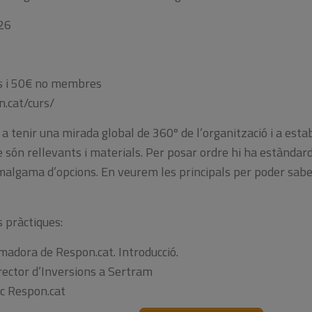
26
s i 50€ no membres
n.cat/curs/
 a tenir una mirada global de 360º de l’organització i a esta
són rellevants i materials. Per posar ordre hi ha estàndard
algama d’opcions. En veurem les principals per poder saber
 pràctiques:
madora de Respon.cat. Introducció.
irector d’Inversions a Sertram
ic Respon.cat