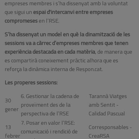
empreses membres i s’ha dissenyat amb la voluntat
que sigui un
espai d'intercanvi entre empreses
compromeses
en l’RSE.
S’ha dissenyat un model en què la dinamització de les
sessions va a càrrec d’empreses membres que tenen
experiència destacada en cada matèria
, de manera que
es compartirà coneixement pràctic alhora que es
reforça la dinàmica interna de Respon.cat.
Les properes sessions:
6. Gestionar la cadena de
Tarannà Viatges
30
proveïment des de la
amb Sentit -
gener
perspectiva de l’RSE
Calidad Pascual
7. Posar en valor l’RSE:
13
Corresponsables -
comunicació i rendició de
febrer
CreaRSA