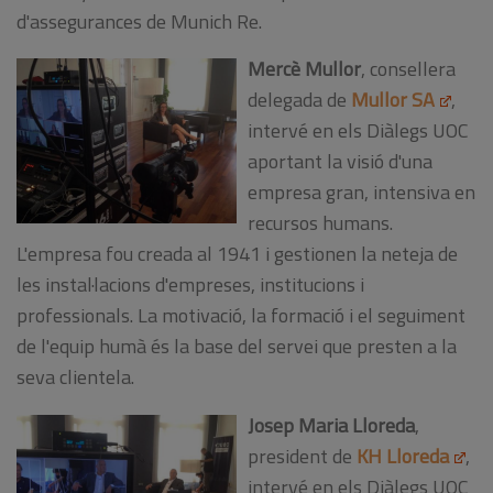
d'assegurances de Munich Re.
Mercè Mullor
, consellera
delegada de
Mullor SA
,
intervé en els Diàlegs UOC
aportant la visió d'una
empresa gran, intensiva en
recursos humans.
L'empresa fou creada al 1941 i gestionen la neteja de
les instal·lacions d'empreses, institucions i
professionals. La motivació, la formació i el seguiment
de l'equip humà és la base del servei que presten a la
seva clientela.
Josep Maria Lloreda
,
president de
KH Lloreda
,
intervé en els Diàlegs UOC