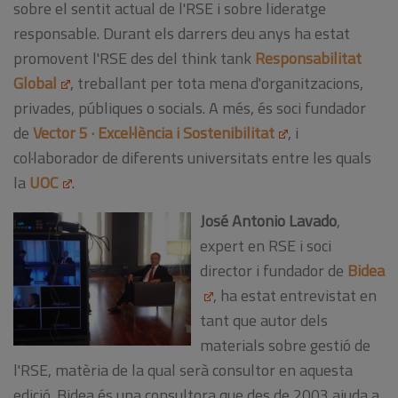
sobre el sentit actual de l'RSE i sobre lideratge
responsable. Durant els darrers deu anys ha estat
promovent l'RSE des del think tank
Responsabilitat
Global
, treballant per tota mena d'organitzacions,
privades, públiques o socials. A més, és soci fundador
de
Vector 5 · Excel·lència i Sostenibilitat
, i
col·laborador de diferents universitats entre les quals
la
UOC
.
José Antonio Lavado
,
expert en RSE i soci
director i fundador de
Bidea
, ha estat entrevistat en
tant que autor dels
materials sobre gestió de
l'RSE, matèria de la qual serà consultor en aquesta
edició. Bidea és una consultora que des de 2003 ajuda a