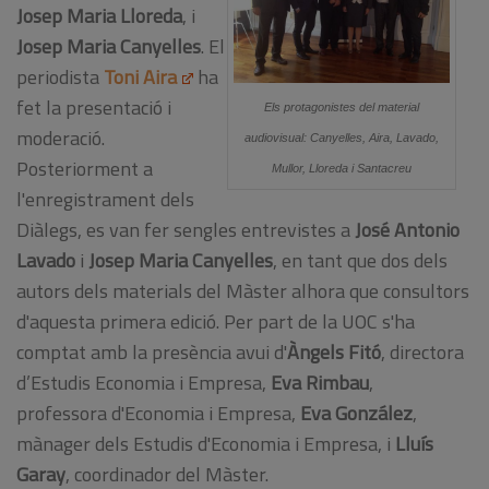
Josep Maria Lloreda
, i
Josep Maria Canyelles
. El
periodista
Toni Aira
ha
fet la presentació i
Els protagonistes del material
moderació.
audiovisual: Canyelles, Aira, Lavado,
Posteriorment a
Mullor, Lloreda i Santacreu
l'enregistrament dels
Diàlegs, es van fer sengles entrevistes a
José Antonio
Lavado
i
Josep Maria Canyelles
, en tant que dos dels
autors dels materials del Màster alhora que consultors
d'aquesta primera edició. Per part de la UOC s'ha
comptat amb la presència avui d'
Àngels Fitó
, directora
d’Estudis Economia i Empresa,
Eva Rimbau
,
professora d'Economia i Empresa,
Eva González
,
mànager dels Estudis d'Economia i Empresa, i
Lluís
Garay
, coordinador del Màster.