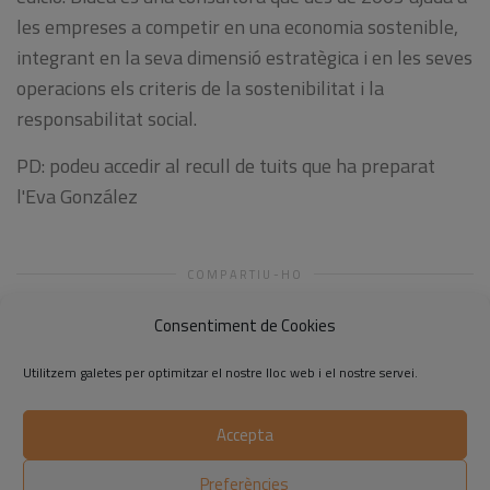
les empreses a competir en una economia sostenible,
integrant en la seva dimensió estratègica i en les seves
operacions els criteris de la sostenibilitat i la
responsabilitat social.
PD: podeu accedir al recull de tuits que ha preparat
l'Eva González
COMPARTIU-HO
Consentiment de Cookies
Utilitzem galetes per optimitzar el nostre lloc web i el nostre servei.
Accepta
©2014-2026 Respon.cat
Preferències