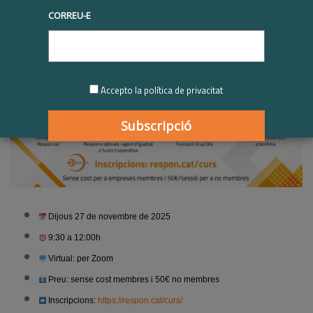
CORREU-E
Accepto la política de privacitat
Dijous 27 de novembre de 2025
9:30 a 12:00h
Virtual: per Zoom
Preu: sense cost membres i 50€ no membres
Inscripcions:
https://respon.cat/curs/