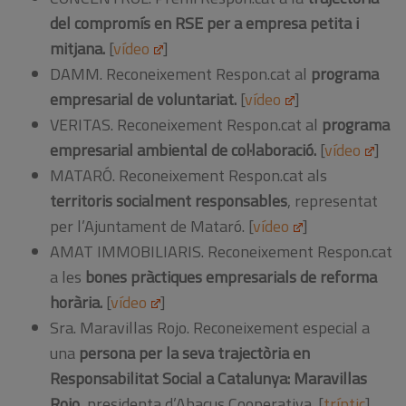
del compromís en RSE per a empresa petita i
mitjana.
[
vídeo
]
DAMM. Reconeixement Respon.cat al
programa
empresarial de voluntariat.
[
vídeo
]
VERITAS. Reconeixement Respon.cat al
programa
empresarial ambiental de col·laboració
.
[
vídeo
]
MATARÓ. Reconeixement Respon.cat als
territoris socialment responsables
, representat
per l’Ajuntament de Mataró. [
vídeo
]
AMAT IMMOBILIARIS. Reconeixement Respon.cat
a les
bones pràctiques empresarials de reforma
horària.
[
vídeo
]
Sra. Maravillas Rojo. Reconeixement especial a
una
persona per la seva trajectòria en
Responsabilitat Social a Catalunya: Maravillas
Rojo,
presidenta d’Abacus Cooperativa
.
[
tríptic
]