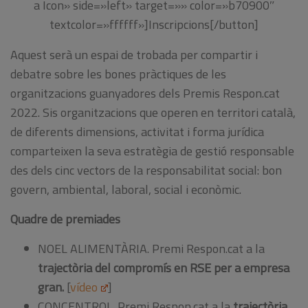
a Icon» side=»left» target=»» color=»b70900″
textcolor=»ffffff»]Inscripcions[/button]
Aquest serà un espai de trobada per compartir i
debatre sobre les bones pràctiques de les
organitzacions guanyadores dels Premis Respon.cat
2022. Sis organitzacions que operen en territori català,
de diferents dimensions, activitat i forma jurídica
comparteixen la seva estratègia de gestió responsable
des dels cinc vectors de la responsabilitat social: bon
govern, ambiental, laboral, social i econòmic.
Quadre de premiades
NOEL ALIMENTÀRIA. Premi Respon.cat a la
trajectòria del compromís en RSE per a empresa
gran.
[
vídeo
]
CONCENTROL. Premi Respon.cat a la
trajectòria