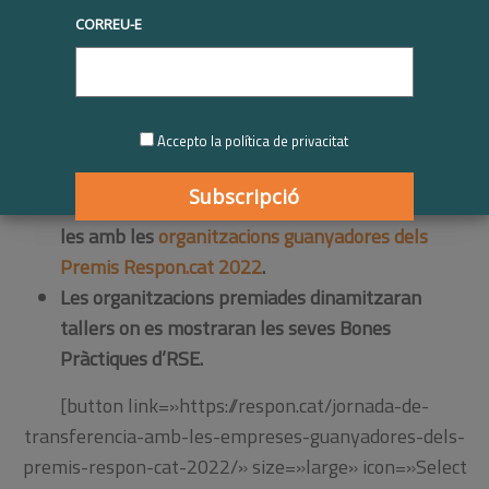
CORREU-E
Accepto la política de privacitat
El proper 16 de febrer tindrà lloc la Jornada
virtual de Transferència de bones pràctiques de
les amb les
organitzacions guanyadores dels
Premis Respon.cat 2022
.
Les organitzacions premiades dinamitzaran
tallers on es mostraran les seves Bones
Pràctiques d’RSE.
[button link=»https://respon.cat/jornada-de-
transferencia-amb-les-empreses-guanyadores-dels-
premis-respon-cat-2022/» size=»large» icon=»Select