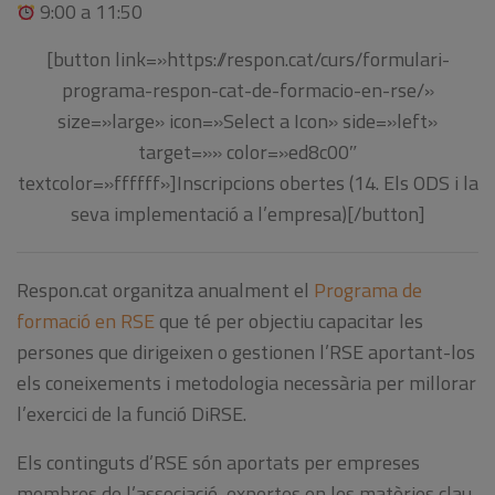
9:00 a 11:50
[button link=»https://respon.cat/curs/formulari-
programa-respon-cat-de-formacio-en-rse/»
size=»large» icon=»Select a Icon» side=»left»
target=»» color=»ed8c00″
textcolor=»ffffff»]Inscripcions obertes (14. Els ODS i la
seva implementació a l’empresa)[/button]
Respon.cat organitza anualment el
Programa de
formació en RSE
que té per objectiu capacitar les
persones que dirigeixen o gestionen l’RSE aportant-los
els coneixements i metodologia necessària per millorar
l’exercici de la funció DiRSE.
Els continguts d’RSE són aportats per empreses
membres de l’associació, expertes en les matèries clau