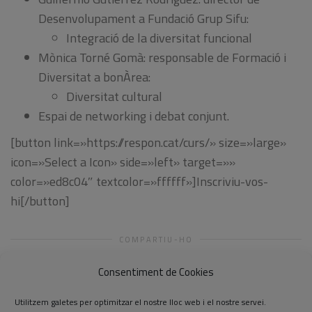
Desenvolupament a Fundació Grup Sifu:
Integració de la diversitat funcional
Mònica Torné Gomà: responsable de Formació i
Diversitat a bonÀrea:
Diversitat cultural
Espai de networking i debat conjunt.
[button link=»https://respon.cat/curs/» size=»large»
icon=»Select a Icon» side=»left» target=»»
color=»ed8c04″ textcolor=»ffffff»]Inscriviu-vos-
hi[/button]
COMPARTIU-HO
Consentiment de Cookies
Utilitzem galetes per optimitzar el nostre lloc web i el nostre servei.