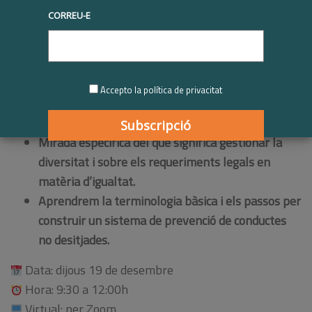
CORREU-E
Totes les organitzacions, tant públiques com
privades, han d’adaptar-se a les noves obligacions
que promouen la igualtat de gènere en l’entorn
laboral, segons la
Llei Orgànica 2/2024, d’1
Accepto la política de privacitat
d’agost, de representació paritària i presència
equilibrada de dones i homes.
Mirada específica del que significa gestionar la
diversitat i sobre els requeriments legals en
matèria d’igualtat.
Aprendrem la terminologia bàsica i els passos per
construir un sistema de prevenció de conductes
no desitjades.
Data: dijous 19 de desembre
Hora: 9:30 a 12:00h
Virtual: per Zoom