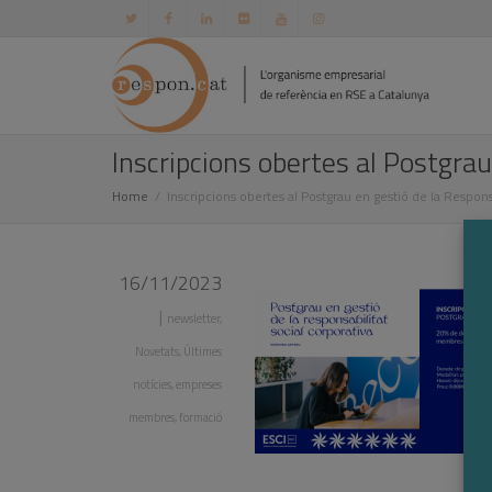
Inscripcions obertes al Postgra
Home
Inscripcions obertes al Postgrau en gestió de la Respons
16/11/2023
|
newsletter
,
Novetats
,
Últimes
notícies
,
empreses
membres
,
formació