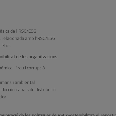
bàsics de l’RSC/ESG
a relacionada amb l’RSC/ESG
 ètics
nibilitat de les organitzacions
òmica i frau i corrupció
umans i ambiental
ducció i canals de distribució
tica
omunicació de les polítiques de RSC/Sostenibilitat: el reporti