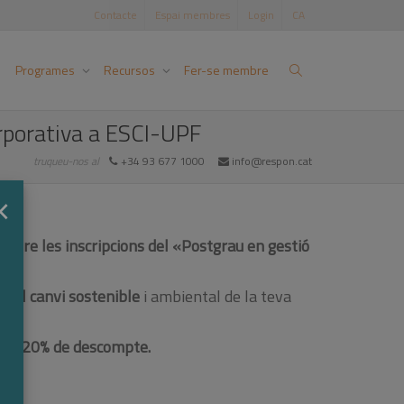
Contacte
Espai membres
Login
CA
Programes
Recursos
Fer-se membre
orporativa a ESCI-UPF
truqueu-nos al
+34 93 677 1000
info@respon.cat
×
,
obre les inscripcions del «Postgrau en gestió
ar el canvi sostenible
i ambiental de la teva
 un 20% de descompte.