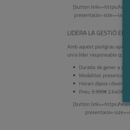
[button link=»https://www
presentacio» size=»large
LIDERA LA GESTIÓ EM
Amb aquest postgrau aprendrà
un/a líder responsable que i
Durada: de gener a abri
Modalitat: presencial
Horari: dijous i divend
Preu:
3.300€
2.640€
[button link=»https://www
presentacio» size=»