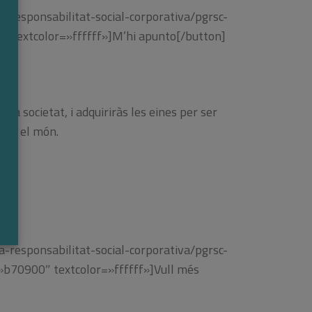
a-responsabilitat-social-corporativa/pgrsc-
0″ textcolor=»ffffff»]M’hi apunto[/button]
a societat, i adquiriràs les eines per ser
 tot el món.
a-responsabilitat-social-corporativa/pgrsc-
»b70900″ textcolor=»ffffff»]Vull més