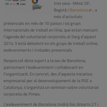
tres seus
-Mèxic
DF
,
Bogotà
i
Barcelona
-
,
a
més d’activitats
presencials
en més de 10
països
i
sis grups
internacionals
de treball
en línia
,
que estan
marcant
l’agenda
del voluntariat
corporatiu
al
llarg d’aquest
2014.
S’està
debatent
en
els
grups
de treball online
,
esdeveniments
i
trobades
presencials
.
Respon.cat
dóna
suport a la
seu de Barcelona
,
patrocinant
l’esdeveniment
i
col·laborant
en
l’organització
.
En
concret
,
des d’aquesta
iniciativa
empresarial per al
desenvolupament
de la RSE a
Catalunya
,
s’organitza
un seminari
sobre
voluntariat
corporatiu
de Pimes
.
L’esdeveniment de
Barcelona tindrà
lloc
dimarts 21
i