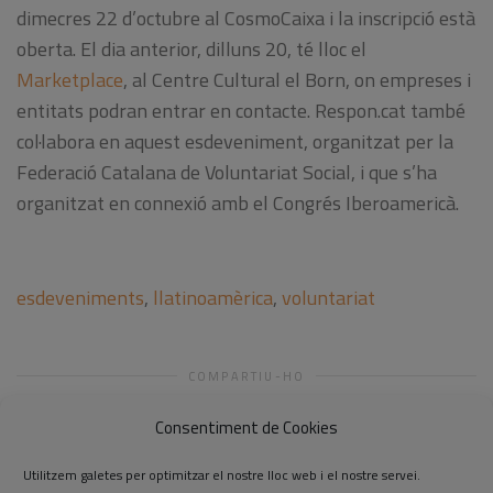
dimecres 22
d’octubre al
CosmoCaixa
i
la inscripció
està
oberta
.
El dia
anterior
,
dilluns 20
,
té
lloc
el
Marketplace
,
al Centre
Cultural el
Born
,
on empreses
i
entitats
podran entrar en
contacte
.
Respon.cat
també
col·labora en
aquest esdeveniment
,
organitzat
per la
Federació
Catalana de
Voluntariat
Social
,
i
que s’ha
organitzat
en connexió
amb el Congrés
Iberoamericà
.
esdeveniments
,
llatinoamèrica
,
voluntariat
COMPARTIU-HO
Consentiment de Cookies
Utilitzem galetes per optimitzar el nostre lloc web i el nostre servei.