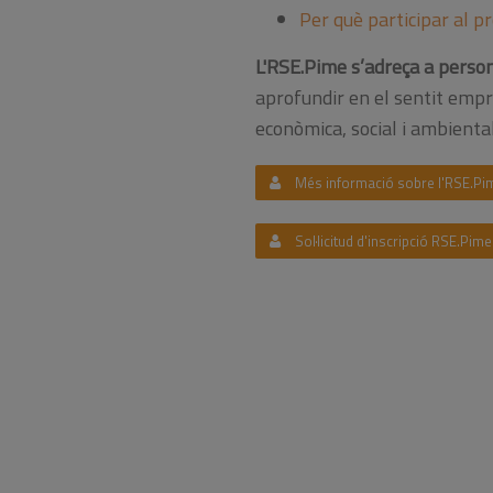
Per què participar al 
L'RSE.Pime s’adreça a person
aprofundir en el sentit empre
econòmica, social i ambiental
Més informació sobre l'RSE.Pi
Sol·licitud d'inscripció RSE.Pime