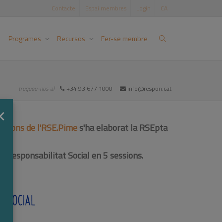
Contacte
Espai membres
Login
CA
Programes
Recursos
Fer-se membre
truqueu-nos al
+34 93 677 1000
info@respon.cat
×
dicions de l'RSE.Pime
s'ha elaborat la RSEpta
e Responsabilitat Social en 5 sessions.