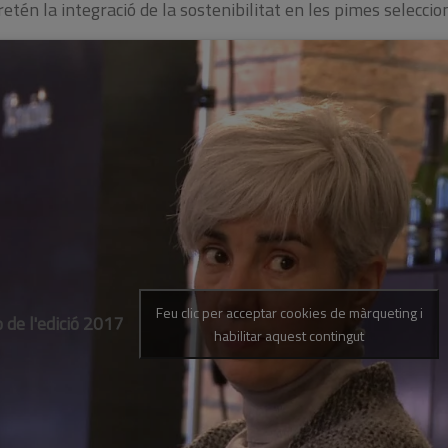
etén la integració de la sostenibilitat en les pimes selecci
Feu clic per acceptar cookies de màrqueting i
 de l'edició 2017
habilitar aquest contingut