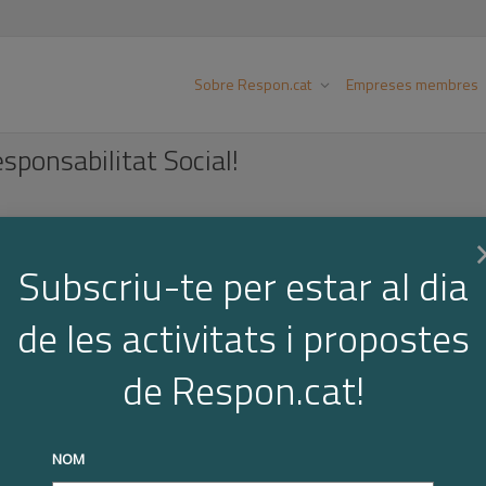
Sobre Respon.cat
Empreses membres
sponsabilitat Social!
Subscriu-te per estar al dia
a de Networking amb pimes participants del les diferents e
cial.
de les activitats i propostes
unitat per a les Pimes catalanes d’elaborar un pla d’acció d
de Respon.cat!
NOM