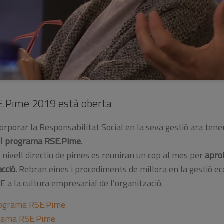
SE.Pime 2019 està oberta
orporar la Responsabilitat Social en la seva gestió ara tene
el programa RSE.Pime.
nivell directiu de pimes es reuniran un cop al mes per
aprof
cció.
Rebran eines i procediments de millora en la gestió ec
 a la cultura empresarial de l’organització.
Programa RSE.Pime
grama RSE.Pime