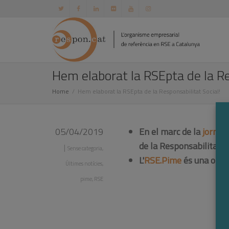
Hem elaborat la RSEpta de la Re
Home
Hem elaborat la RSEpta de la Responsabilitat Social!
05/04/2019
En el marc de la
jornad
de la Responsabilitat So
|
Sense categoria
,
L'
RSE.Pime
és una oport
Últimes notícies
,
pime
,
RSE