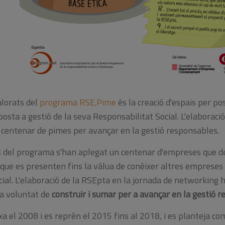
lorats del
programa RSE.Pime
és la creació d'espais per po
ta a gestió de la seva Responsabilitat Social. L'elaboraci
 centenar de pimes per avançar en la gestió responsables.
ns del programa s'han aplegat un centenar d'empreses que 
s que es presenten fins la válua de conèixer altres emprese
cial. L'elaboració de la RSEpta en la jornada de networking
la voluntat de
construir i sumar per a avançar en la gestió 
 el 2008 i es reprèn el 2015 fins al 2018, i es planteja c