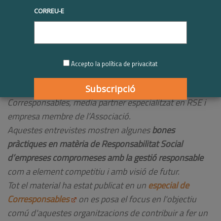
truqueu-nos al
+34 93 677 1000
info@respon.cat
CORREU-E
|
09/08/2020
Sense categoria
,
Últimes notícies
,
comunicació
,
membres
,
RSE
Accepto la política de privacitat
Recull d'entrevistes realitzades a
empreses membres
de Respon.cat
en el el marc de col·laboració amb
Corresponsables, media partner especialitzat en RSE i
empresa membre de l’Associació.
Aquestes entrevistes mostren algunes
bones
pràctiques en matèria de Responsabilitat Social
d’empreses compromeses amb la gestió responsable
com a element competitiu i amb visió de futur.
Tot el material ha estat publicat en un
especial de
Corresponsables
on es posa el focus en l'objectiu
comú d'aquestes organitzacions de contribuir a fer un