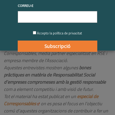
truqueu-nos al
+34 93 677 1000
info@respon.cat
CORREU-E
|
10/08/2020
Sense categoria
,
Últimes notícies
,
comunicació
,
membres
,
RSE
Accepto la política de privacitat
Recull d'entrevistes realitzades a
empreses membres
de Respon.cat
en el el marc de col·laboració amb
Corresponsables, media partner especialitzat en RSE i
empresa membre de l’Associació.
Aquestes entrevistes mostren algunes
bones
pràctiques en matèria de Responsabilitat Social
d’empreses compromeses amb la gestió responsable
com a element competitiu i amb visió de futur.
Tot el material ha estat publicat en un
especial de
Corresponsables
on es posa el focus en l’objectiu
comú d’aquestes organitzacions de contribuir a fer un