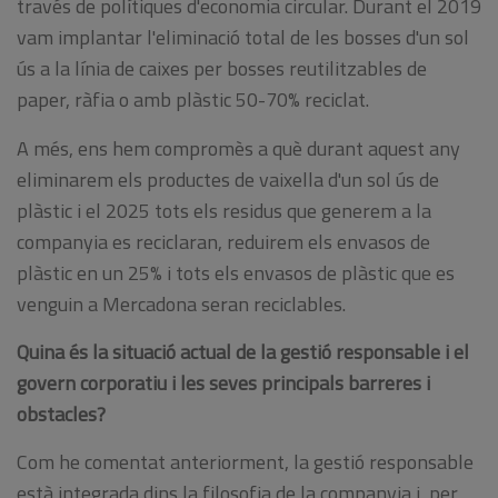
través de polítiques d'economia circular. Durant el 2019
vam implantar l'eliminació total de les bosses d'un sol
ús a la línia de caixes per bosses reutilitzables de
paper, ràfia o amb plàstic 50-70% reciclat.
A més, ens hem compromès a què durant aquest any
eliminarem els productes de vaixella d'un sol ús de
plàstic i el 2025 tots els residus que generem a la
companyia es reciclaran, reduirem els envasos de
plàstic en un 25% i tots els envasos de plàstic que es
venguin a Mercadona seran reciclables.
Quina és la situació actual de la gestió responsable i el
govern corporatiu i les seves principals barreres i
obstacles?
Com he comentat anteriorment, la gestió responsable
està integrada dins la filosofia de la companyia i, per