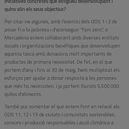
iniciatives concretes que estigueu desenvolupant i
quins són els seus objectius?
Per citar-ne algunes, amb l'exercici dels ODS 1 i 2 de
posar fi a la pobresa i d'aconseguir "fam zero", a
Mercadona estem col·laborant amb diverses entitats
socials i organitzacions benèfiques que desenvolupen
aquesta tasca amb donacions molt importants de
productes de primera necessitat. De fet, en el que
portem d'any i fins al 30 de maig, hem multiplicat els
esforços per ajudar a donar resposta a les persones
que més ho necessiten, i ja portem lliurats 5.500.000
quilos d'aliments.
També puc comentar el que estem fent en relació als
ODS 11, 12 i 13 de ciutats i comunitats sostenibles,
consum i producció responsables i acció climàtica a