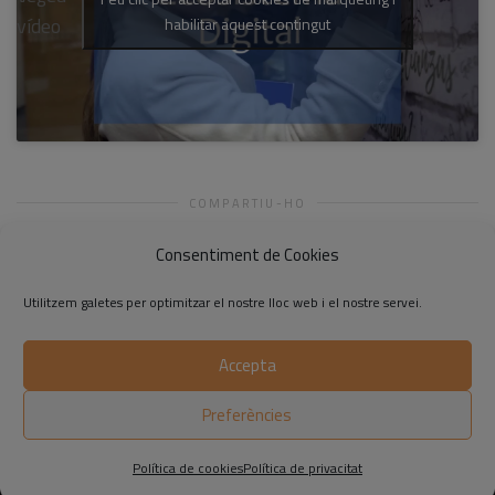
vídeo
habilitar aquest contingut
COMPARTIU-HO
Consentiment de Cookies
Utilitzem galetes per optimitzar el nostre lloc web i el nostre servei.
Accepta
©2014-2026 Respon.cat
Preferències
Avís legal
|
Política de privadesa
|
Política de cookies
Política de cookies
Política de privacitat
Claror, empresa saludable
Creixem, servei de call center