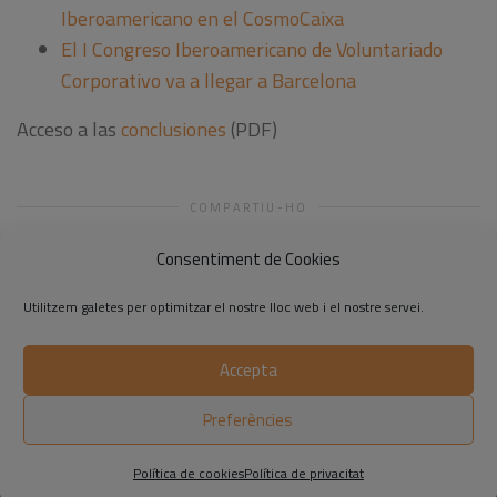
Iberoamericano en el CosmoCaixa
El I Congreso Iberoamericano de Voluntariado
Corporativo va a llegar a Barcelona
Acceso a las
conclusiones
(PDF)
COMPARTIU-HO
Consentiment de Cookies
Utilitzem galetes per optimitzar el nostre lloc web i el nostre servei.
Accepta
©2014-2026 Respon.cat
Preferències
Avís legal
|
Política de privadesa
|
Política de cookies
Política de cookies
Política de privacitat
Conclusions del I Congrés Iberoamericà de Voluntariat Corporatiu
I Jornada sobre mesures per fomentar les bones pràctiques i el creixement empresarial