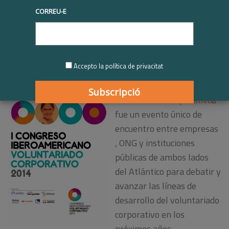
Ya estan disponibles las
CORREU-E
conclusiones
del
I Congreso
Iberoamericano de
Voluntariado Corporativo.
Accepto la política de privacitat
El
I Congreso
Iberoamericano de
Voluntariado Corporativo
fue
un evento
único
de
encuentro
entre empresas
,
ONG y
instituciones
públicas
de ambos
lados
del
Atlántico para
debatir
y
avanzar
las
líneas
de
desarrollo del
voluntariado
corporativo
en
los
próximos
años
.