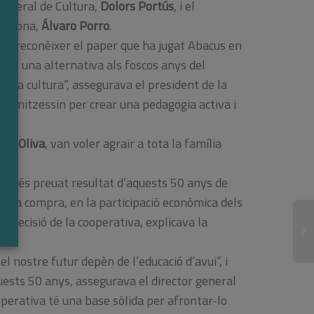
 general de Cultura,
Dolors Portús
, i el
rcelona,
Álvaro Porro
.
ler reconèixer el paper que ha jugat Abacus en
posar una alternativa als foscos anys del
 a la cultura”, assegurava el president de la
rganitzessin per crear una pedagogia activa i
gel Oliva
, van voler agrair a tota la família
el més preuat resultat d’aquests 50 anys de
 cada compra, en la participació econòmica dels
de decisió de la cooperativa, explicava la
l nostre futur depèn de l’educació d’avui”, i
7 d
uests 50 anys, assegurava el director general
Di
In
ooperativa té una base sòlida per afrontar-lo
de