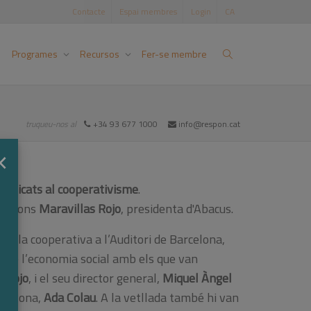
Contacte
Espai membres
Login
CA
Programes
Recursos
Fer-se membre
truqueu-nos al
+34 93 677 1000
info@respon.cat
×
dedicats al cooperativisme
.
" segons
Maravillas Rojo
, presidenta d'Abacus.
de la cooperativa a l’Auditori de Barcelona,
xit de l’economia social amb els que van
s Rojo
, i el seu director general,
Miquel Àngel
arcelona,
Ada Colau
. A la vetllada també hi van