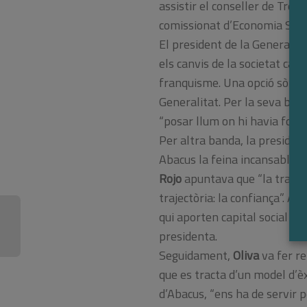
assistir el conseller de Treba
comissionat d’Economia Soc
El president de la Generalit
els canvis de la societat cat
franquisme. Una opció sòlida 
Generalitat. Per la seva ba
“posar llum on hi havia fosco
Per altra banda, la presiden
Abacus la feina incansable du
Rojo
apuntava que “la traject
trajectòria: la confiança”. A
qui aporten capital social vol
presidenta.
Seguidament,
Oliva
va fer re
que es tracta d’un model d’è
d’Abacus, “ens ha de servir p