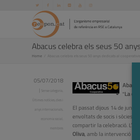
Abacus celebra els seus 50 anys
Home
Abacus celebra els seus 50 anys dedicats al cooperativ
05/07/2018
Abacus
|
Sense categoria
,
"
La con
Últimes notícies
,
dies i
El passat dijous 14 de juny A
anys internacionals
,
envoltats de socis i sòcies, p
economia social
,
compartir la celebració. L’ac
membres
Oliva
, amb la intervenció del