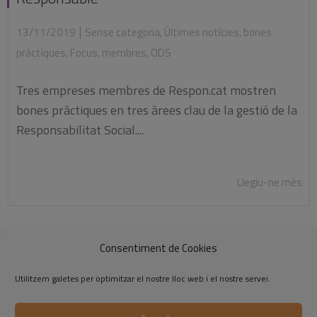
|
13/11/2019
Sense categoria
,
Últimes notícies
,
bones
pràctiques
,
Focus
,
membres
,
ODS
Tres empreses membres de Respon.cat mostren
bones pràctiques en tres àrees clau de la gestió de la
Responsabilitat Social....
Llegiu-ne més
Consentiment de Cookies
1
2
3
…
8
»
Utilitzem galetes per optimitzar el nostre lloc web i el nostre servei.