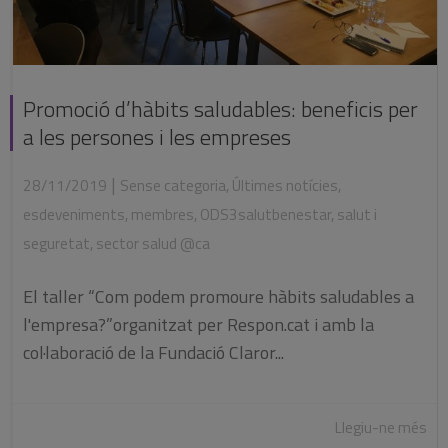
Promoció d’hàbits saludables: beneficis per
a les persones i les empreses
|
28/11/2019
Sense categoria
,
Últimes notícies
,
esdeveniments
,
membres
,
ODS3salutbenestar
,
salut i
seguretat
,
sector salud @ca
El taller “Com podem promoure hàbits saludables a
l'empresa?”organitzat per Respon.cat i amb la
col·laboració de la Fundació Claror...
Llegiu-ne més