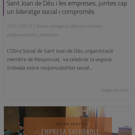
Sant Joan de Déu i les empreses, juntes cap
un lideratge social i compromès
|
22/11/2019
Sense categoria
,
Últimes notícies
,
esdeveniments
,
membres
L’Obra Social de Sant Joan de Déu, organització
membre de Respon.cat, va celebrar la segona
trobada sobre responsabilitat social...
Llegiu-ne més