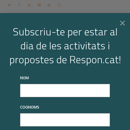
Contacte
Espai membres
Login
CA
×
Subscriu-te per estar al
dia de les activitats i
Togg
Archive for year: 2019
propostes de Respon.cat!
Home
2019
truqueu-nos al
+34 93 677 1000
info@respon.cat
navi
NOM
COGNOMS