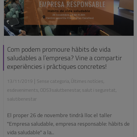
Com podem promoure hàbits de vida
saludables a l’empresa? Vine a compartir
experiències i pràctiques concretes!
|
13/11/2019
Sense categoria
,
Últimes notícies
,
esdeveniments
,
ODS3salutbenestar
,
salut i seguretat
,
salutibenestar
El proper 26 de novembre tindrà lloc el taller
"Empresa saludable, empresa responsable: hàbits de
vida saludable" a la...