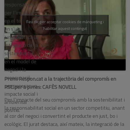
responsable i
per l’impacte
en el territori
Feu clic per acceptar cookies de màrqueting i
on s’ubica. El
habilitar aquest contingut
jurat destaca la
integració de la
sostenibilitat
en el model de
negoci i la
preocupació
Premi Respon.cat a la trajectòria del compromís en
per generar un
RSE per a pimes: CAFÈS NOVELL
impacte social i
Per l’impacte del seu compromís amb la sostenibilitat i
ambiental
la responsabilitat social en un sector competitiu, anant
positiu.
al cor del negoci i convertint el producte en just, bo i
ecològic. El jurat destaca, així mateix, la integració de la