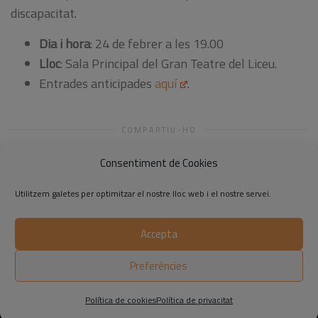
discapacitat.
Dia i hora
: 24 de febrer a les 19.00
Lloc
: Sala Principal del Gran Teatre del Liceu.
Entrades anticipades
aquí
.
COMPARTIU-HO
Consentiment de Cookies
Utilitzem galetes per optimitzar el nostre lloc web i el nostre servei.
Accepta
©2014-2026 Respon.cat
Preferències
Avís legal
|
Política de privadesa
|
Política de cookies
Política de cookies
Política de privacitat
El propòsit d’Ametller Origen: una vida sostenible i saludable
Grups de treball Respon.cat