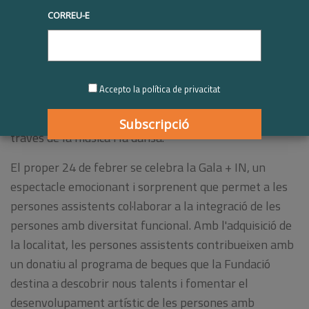
Gala + IN, un
CORREU-E
esdeveniment benèfic
creat per unir art i
discapacitat.
Accepto la política de privacitat
Grupo SIFU, empresa
membre de Respon.cat
, vol
donar visibilitat al talent, la qualitat i la inclusió a
través de la música i la dansa.
El proper 24 de febrer se celebra la Gala + IN, un
espectacle emocionant i sorprenent que permet a les
persones assistents col·laborar a la integració de les
persones amb diversitat funcional. Amb l'adquisició de
la localitat, les persones assistents contribueixen amb
un donatiu al programa de beques que la Fundació
destina a descobrir nous talents i fomentar el
desenvolupament artístic de les persones amb