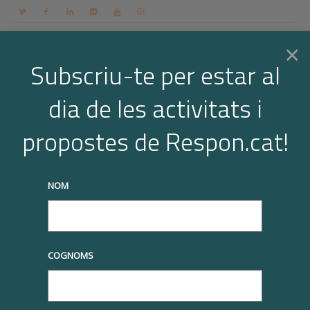
Contacte
Espai membres
Login
CA
×
Subscriu-te per estar al
dia de les activitats i
Togg
Arxiu per a l'etiqueta: visites
propostes de Respon.cat!
empreses membres
navi
Home
visites empreses membres
NOM
truqueu-nos al
+34 93 677 1000
info@respon.cat
COGNOMS