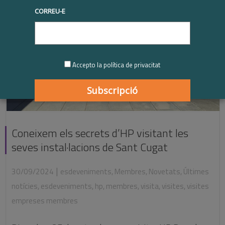
CORREU-E
Accepto la política de privacitat
Coneixem els secrets d’HP visitant les
seves instal·lacions de Sant Cugat
|
30/09/2024
esdeveniments
,
Membres
,
Novetats
,
Últimes
notícies
,
esdeveniments
,
hp
,
membres
,
visita
,
visites
,
visites
empreses membres