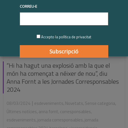
CORREU-E
Accepto la política de privacitat
“Hi ha hagut una explosió amb la que el
món ha començat a néixer de nou”, diu
Anna Fornt a les Jornades Corresponsables
2024
|
08/03/2024
esdeveniments
,
Novetats
,
Sense categoria
,
Últimes notícies
,
anna fornt
,
corresponsables
,
esdeveniments
,
jornada corresponsables
,
jornada