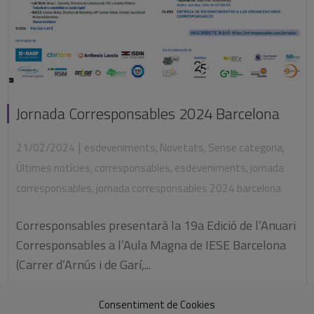
Jornada Corresponsables 2024 Barcelona
|
21/02/2024
esdeveniments
,
Novetats
,
Sense categoria
,
Últimes notícies
,
corresponsables
,
esdeveniments
,
jornada
corresponsables
,
jornada corresponsables 2024 barcelona
Corresponsables presentarà la 19a Edició de l’Anuari
Corresponsables a l’Aula Magna de IESE Barcelona
(Carrer d’Arnús i de Garí,...
Consentiment de Cookies