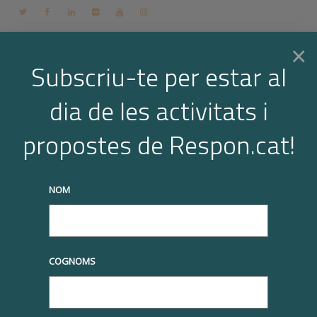
Contacte
Espai membres
Login
CA
×
Subscriu-te per estar al
dia de les activitats i
Togg
Arxiu per a l'etiqueta: jornada
propostes de Respon.cat!
corresponsables
navi
Home
jornada corresponsables
NOM
truqueu-nos al
+34 93 677 1000
info@respon.cat
COGNOMS