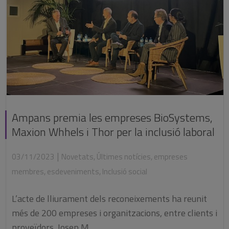
Ampans premia les empreses BioSystems,
Maxion Whhels i Thor per la inclusió laboral
|
03/11/2023
Novetats
,
Últimes notícies
,
empreses
membres
,
esdeveniments
,
Inclusió social
L’acte de lliurament dels reconeixements ha reunit
més de 200 empreses i organitzacions, entre clients i
proveïdors. Josep M....