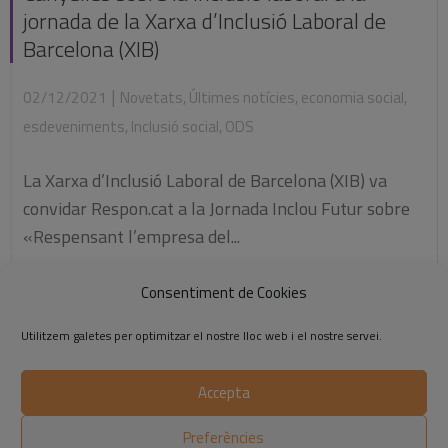
jornada de la Xarxa d’Inclusió Laboral de
Barcelona (XIB)
|
02/12/2021
Novetats
,
Últimes notícies
,
economia social
,
esdeveniments
,
Inclusió social
,
ODS
La Xarxa d’Inclusió Laboral de Barcelona (XIB) va
convidar Respon.cat a la Jornada Inclou Futur sobre
«Respensant l’empresa del...
Consentiment de Cookies
Llegiu-ne més
Utilitzem galetes per optimitzar el nostre lloc web i el nostre servei.
Accepta
©2014-2026 Respon.cat
Preferències