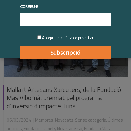
CORREU-E
Accepto la política de privacitat
Mallart Artesans Xarcuters, de la Fundació
Mas Albornà, premiat pel programa
d’inversió d’impacte Tiina
|
06/03/2024
Membres
,
Novetats
,
Sense categoria
,
Últimes
notícies
,
Fundació Daniel y Nina Carasso
,
Fundació Mas