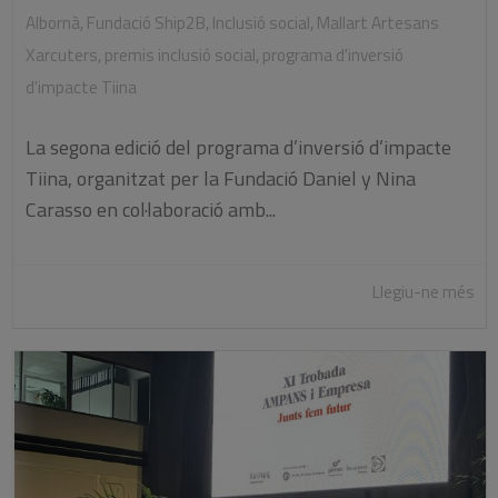
Albornà
,
Fundació Ship2B
,
Inclusió social
,
Mallart Artesans
Xarcuters
,
premis inclusió social
,
programa d'inversió
d'impacte Tiina
La segona edició del programa d’inversió d’impacte
Tiina, organitzat per la Fundació Daniel y Nina
Carasso en col·laboració amb...
Llegiu-ne més