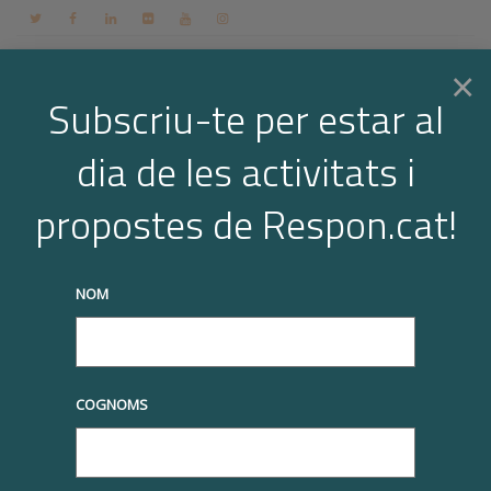
Contacte
Espai membres
Login
CA
×
Subscriu-te per estar al
dia de les activitats i
Togg
Arxiu per a l'etiqueta: Inclusió social
propostes de Respon.cat!
Home
Inclusió social
navi
truqueu-nos al
+34 93 677 1000
info@respon.cat
NOM
COGNOMS