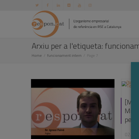
Arxiu per a l'etiqueta: funciona
Home
funcionament intern
Page 7
[Micr
Mina
per f
02/03