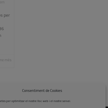
ern
es per
36
n
-ne més
Consentiment de Cookies
etes per optimitzar el nostre lloc web i el nostre servei.