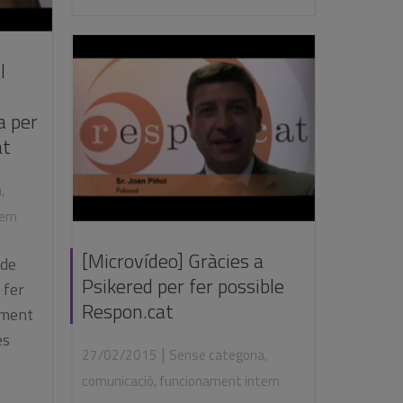
l
a per
at
a
,
ern
[Microvídeo] Gràcies a
 de
Psikered per fer possible
 fer
Respon.cat
ament
es
|
27/02/2015
Sense categoria
,
comunicació
,
funcionament intern