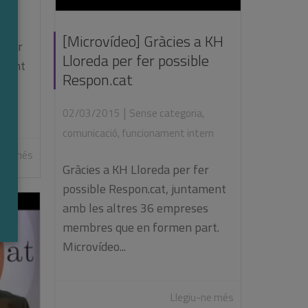
ern
[Microvídeo] Gràcies a KH
r fer
Lloreda per fer possible
ament
Respon.cat
es
|
02/03/2015
Sense categoria
,
comunicació
,
funcionament intern
-ne més
Gràcies a KH Lloreda per fer
possible Respon.cat, juntament
amb les altres 36 empreses
membres que en formen part.
Microvídeo...
Llegiu-ne més