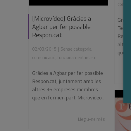
comuni
[Microvídeo] Gràcies a
Gràci
Agbar per fer possible
Terras
Respon.cat
Respo
altre
|
02/03/2015
Sense categoria
,
que en
comunicació
,
funcionament intern
Gràcies a Agbar per fer possible
Respon.cat, juntament amb les
altres 36 empreses membres
que en formen part. Microvídeo...
Llegiu-ne més