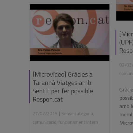
[Micr
(UPF)
Resp
02/03
[Microvídeo] Gràcies a
comuni
Tarannà Viatges amb
Gràcie
Sentit per fer possible
possi
Respon.cat
amb l
|
27/02/2015
Sense categoria
,
membr
Microv
comunicació
,
funcionament intern