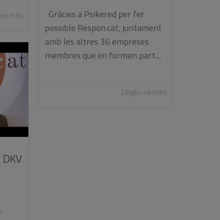
Gràcies a Psikered per fer
-ne més
possible Respon.cat, juntament
amb les altres 36 empreses
membres que en formen part....
Llegiu-ne més
a DKV
a
,