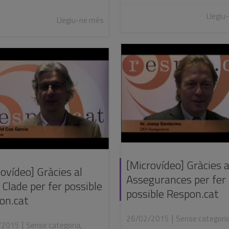
Llegiu
Llegiu-ne més
[Microvídeo] Gràcies 
ovídeo] Gràcies al
Assegurances per fer
Clade per fer possible
possible Respon.cat
on.cat
|
26/02/2015
Sense categori
|
/2015
Sense categoria
,