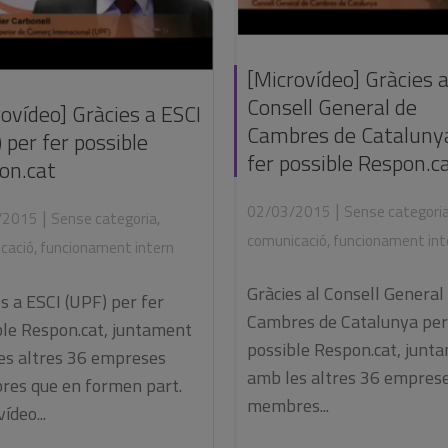
[Microvídeo] Gràcies a
Consell General de
ovídeo] Gràcies a ESCI
Cambres de Cataluny
 per fer possible
fer possible Respon.c
on.cat
|
02/03/2015
Sense categori
|
/2015
Sense categoria
,
comunicació
,
funcionament int
cació
,
funcionament intern
Gràcies al Consell General
s a ESCI (UPF) per fer
Cambres de Catalunya per
ble Respon.cat, juntament
possible Respon.cat, junt
es altres 36 empreses
amb les altres 36 empres
es que en formen part.
membres...
ídeo...