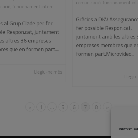
comunicació
,
funcionament int
cació
,
funcionament intern
Gràcies a DKV Asseguranc
s al Grup Clade per fer
fer possible Respon.cat,
ble Respon.cat, juntament
juntament amb les altres 
es altres 36 empreses
empreses membres que e
es que en formen part....
formen part.Microvídeo...
Llegiu-ne més
Llegiu
«
1
…
5
6
7
8
»
Utilitzem gal