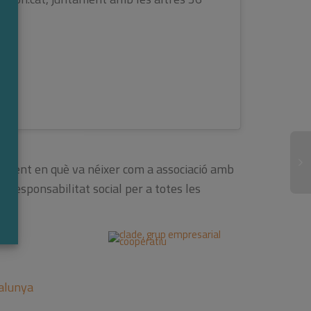
.
moment en què va néixer com a associació amb
 responsabilitat social per a totes les
[M
Gr
As
pe
po
Re
alunya