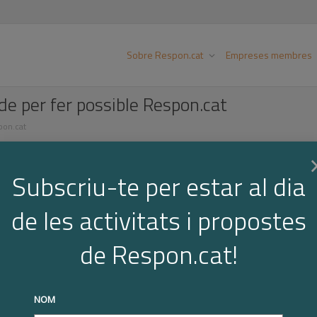
Sobre Respon.cat
Empreses membres
de per fer possible Respon.cat
pon.cat
Subscriu-te per estar al dia
de les activitats i propostes
de Respon.cat!
NOM
Feu clic per acceptar cookies de màrqueting i
Gràcies al Grup Clade per fer possible 