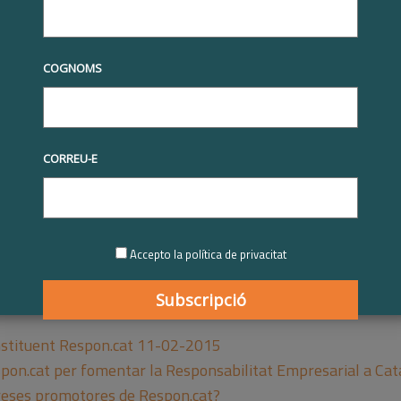
habilitar aquest contingut
empreses membres que en formen part
COGNOMS
CORREU-E
del
Grup Clade
d Cos, president
 celebrar l'Assemblea general constituent de Respon.cat, 
a Catalunya com a organisme marc de referència en matèria de
Accepto la política de privacitat
 seva dimensió o el seu sector.
s
stituent Respon.cat 11-02-2015
on.cat per fomentar la Responsabilitat Empresarial a Cat
reses promotores de Respon.cat?