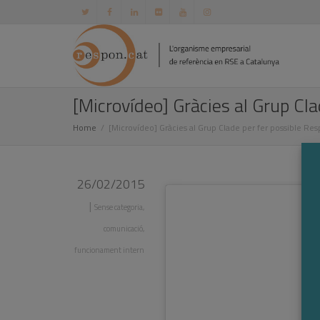
[Microvídeo] Gràcies al Grup Cla
Home
[Microvídeo] Gràcies al Grup Clade per fer possible Res
26/02/2015
|
Sense categoria
,
comunicació
,
funcionament intern