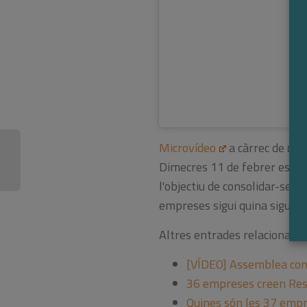
Microvídeo
a càrrec de
Davi
Dimecres 11 de febrer es va
l'objectiu de consolidar-se 
empreses sigui quina sigui la
Altres entrades relacionade
[VÍDEO] Assemblea con
36 empreses creen Resp
Quines són les 37 emp