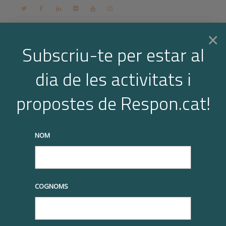
Contacte
Espai membres
Login
CA
×
Subscriu-te per estar al
dia de les activitats i
Toggle
Serveis destacats
propostes de Respon.cat!
Home
Serveis destacats
naviga
truqueu-nos al
+34 93 677 1000
info@respon.cat
NOM
Nous serveis per
COGNOMS
reforçar tres àrees