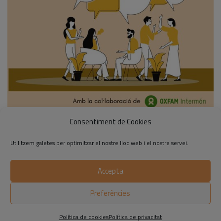
Consentiment de Cookies
Next Image
Utilitzem galetes per optimitzar el nostre lloc web i el nostre servei.
0 COMMENTS
Accepta
©2014-2026 Respon.cat
Preferències
Avís legal
|
Política de privadesa
|
Política de cookies
Política de cookies
Política de privacitat