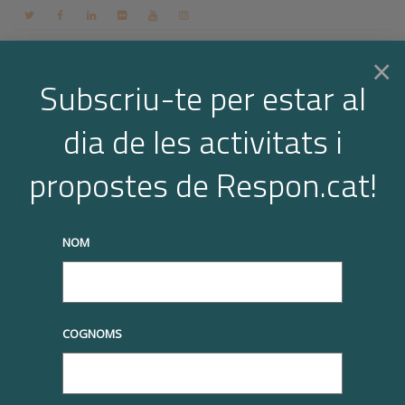
Contacte
Espai membres
Login
CA
×
Subscriu-te per estar al
dia de les activitats i
Togg
Quotes_respon.cat_2015
propostes de Respon.cat!
Home
Quotes_respon.cat_2015
navi
truqueu-nos al
+34 93 677 1000
info@respon.cat
NOM
04/03/2015
COGNOMS