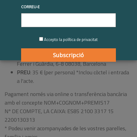
Reserva't aquesta data
a la teva agenda!
CORREU-E
__________________
Inscriu-t’hi:
fent clic aquí
PREMIS 2017 - XX Edició de FIDEM
Accepto la política de privacitat
DIA
: Dijous, 9 de novembre de 2017 a les 19h
LLOC DE CELEBRACIÓ
: CAIXAFÒRUM Av. Francesc
Ferrer i Guàrdia, 6-8 08038, Barcelona
PREU
: 35 € (per persona) *Inclou còctel i entrada
a l'acte.
Pagament només via online o transferència bancària
amb el concepte NOM+COGNOM+PREMIS17
Nº DE COMPTE, LA CAIXA: ES85 2100 3317 15
2200130313
* Podeu venir acompanyades de les vostres parelles,
família i amics.