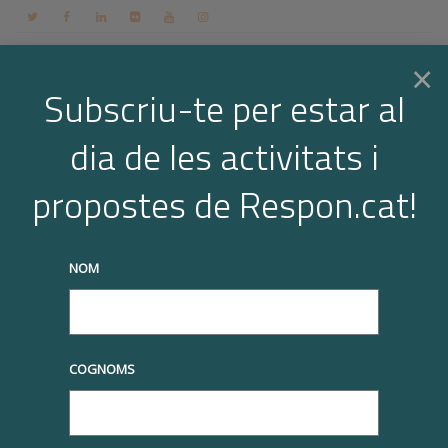
Contacte
Espai membres
Login
CA
×
Subscriu-te per estar al
dia de les activitats i
Togg
Trajectòria professional: Felisa Palacio
propostes de Respon.cat!
Home
Òrgan de Govern
Trajectòria professional: Felisa Palacio
navi
truqueu-nos al
+34 93 677 1000
info@respon.cat
NOM
Trajectòria professional:
Felisa Palacio
COGNOMS