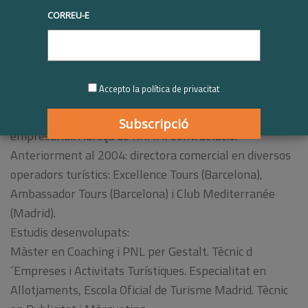
Tarannà Viatges amb sentit.
CORREU-E
2004-2022. Codirecció general.
Desenvolupament i direcció de la
Majorista de viatges Terres de
Somriures. Des de fa 12 anys:
Accepto la política de privacitat
Codirecció General. Integració de
la Responsabilitat Corporativa a l’estratègia
empresarial. Adreça de RRHH. Contractació.
Anteriorment al 2004: directora comercial en diversos
operadors turístics: Excellence Tours (Barcelona),
Ambassador Tours (Barcelona) i Club Mediterranée
(Madrid).
Estudis desenvolupats:
Màster en Coaching i PNL per Gestalt. Tècnic d
´Empreses i Activitats Turístiques. Especialitat en
Allotjaments, Escola Oficial de Turisme Madrid. Tècnic