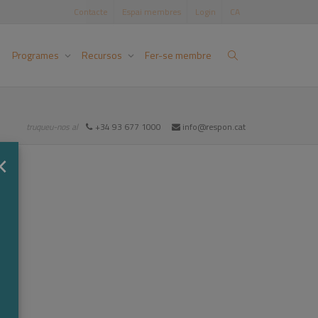
Contacte
Espai membres
Login
CA
Programes
Recursos
Fer-se membre
truqueu-nos al
+34 93 677 1000
info@respon.cat
×