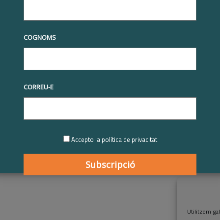
 Consell de Cambres de Comerç de Catalunya
COGNOMS
Previous Image
Next Image
0 COMMENTS
CORREU-E
Accepto la política de privacitat
Utilitzem gal