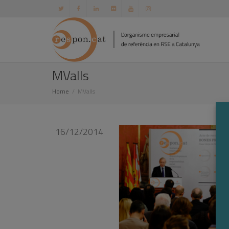
MValls
Home
MValls
16/12/2014