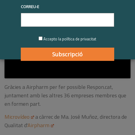
CORREU-E
Feu clic per acceptar cookies de màrqueting i
habilitar aquest contingut
Accepto la política de privacitat
Gràcies a Airpharm per fer possible Respon.cat,
juntament amb les altres 36 empreses membres que
en formen part.
Microvídeo
a càrrec de Ma. José Muñoz, directora de
Qualitat d'
Airpharm