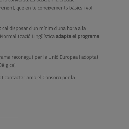
Co
renent
, que en té coneixements bàsics i vol
im
pr
fo
le
t cal disposar d'un mínim d'una hora a la
òr
 Normalització Lingüística
adapta el programa
go
grama reconegut per la Unió Europea i adoptat
Bèlgica).
ot contactar amb el Consorci per la