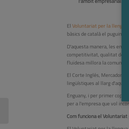
l'àmbit empresarial.
El
Voluntariat per la llengua
bàsics de català el puguin 
D'aquesta manera, les emprese
competitivitat, qualitat de 
fluïdesa millora la comunicac
El Corte Inglés, Mercadona,
lingüístiques al llarg d'aque
Enguany, i per primer cop, el
per a l'empresa que vol incor
Com funciona el Voluntariat 
El Voluntariat per la llengua