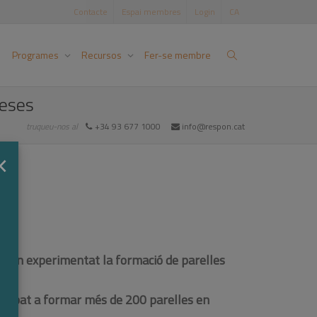
Contacte
Espai membres
Login
CA
Programes
Recursos
Fer-se membre
reses
truqueu-nos al
+34 93 677 1000
info@respon.cat
×
han experimentat la formació de parelles
 arribat a formar més de 200 parelles en