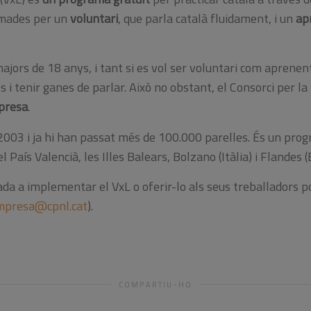
mades per un
voluntari
, que parla català fluidament, i un
ap
ajors de 18 anys, i tant si es vol ser voluntari com aprenen
 tenir ganes de parlar. Això no obstant, el Consorci per la
mpresa
.
2003 i ja hi han passat més de 100.000 parelles. És un pro
l País Valencià, les Illes Balears, Bolzano (Itàlia) i Flandes (
a a implementar el VxL o oferir-lo als seus treballadors p
mpresa@cpnl.cat
).
COMPARTIU-HO