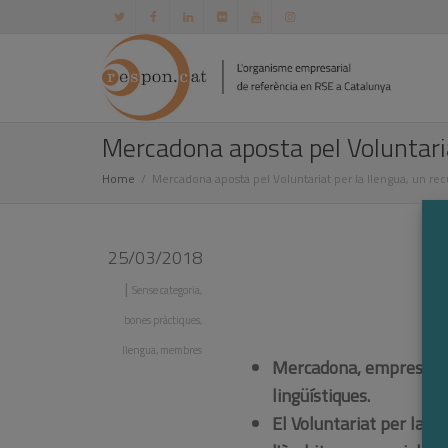
Mercadona aposta pel Voluntaria
Home
Mercadona aposta pel Voluntariat per la llengua, un rec
25/03/2018
|
Sense categoria
,
bones pràctiques
,
llengua
,
membres
Mercadona, empresa me
lingüístiques.
El Voluntariat per la L