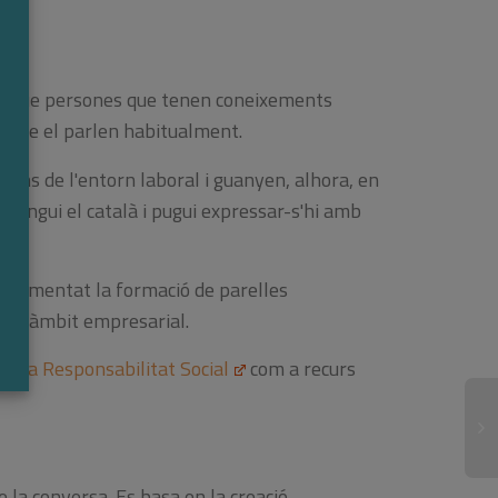
tar que persones que tenen coneixements
s que el parlen habitualment.
dins de l'entorn laboral i guanyen, alhora, en
ntengui el català i pugui expressar-s'hi amb
perimentat la formació de parelles
en l'àmbit empresarial.
e la Responsabilitat Social
com a recurs
La
e la conversa. Es basa en la creació