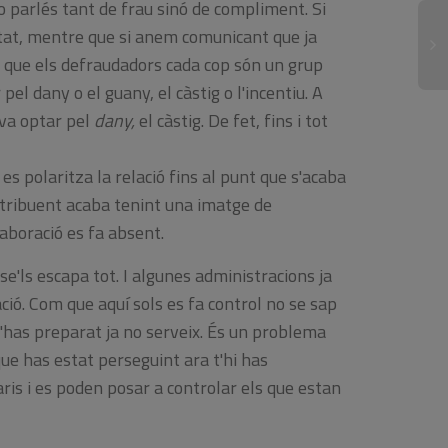
 parlés tant de frau sinó de compliment. Si
tat, mentre que si anem comunicant que ja
que els defraudadors cada cop són un grup
el dany o el guany, el càstig o l'incentiu. A
La
re
 va optar pel
dany,
el càstig. De fet, fins i tot
fi
qu
 es polaritza la relació fins al punt que s'acaba
Ig
pr
ntribuent acaba tenint una imatge de
di
·laboració es fa absent.
Re
 se'ls escapa tot. I algunes administracions ja
ació. Com que aquí sols es fa control no se sap
 t'has preparat ja no serveix. És un problema
que has estat perseguint ara t'hi has
ris i es poden posar a controlar els que estan