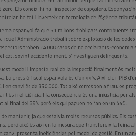
 Espanya no millora. Ho fan millor perquè l'administració té
 zero. Els coneix, hi ha l'inspector de capçalera. Espanya s'ha
ontrolar-ho tot i inverteix en tecnologia de l'Agència tributà
stema espanyol fa que 51 milions d'obligats contribuents tr
, i que l'Administració treballi sobre explotació de les dades
nspectors troben 24.000 casos de no declarants (economia s
el cas, sovint accidentalment, s’investiguen delinqüents.
uest model l’impacte real de la inspecció finalment és molt 
a. La pressió fiscal espanyola és d'un 44%. Així, d’un PIB d’un
 en canvi és de 350.000. Tot això correspon a frau, es pre
t és ineficiència. I la conseqüència és una injustícia per als
nt al final del 35% però els qui paguen ho fan en un 44%.
ha de mantenir, ja que estalvia molts recursos públics. Els co
ns, però això és així en la mesura que transfereix la feina al
 canvi presenta ineficiències pel model de gestió. En un any