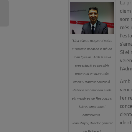
La pr
diem 
som m
més r
l'est
"Una classe magistral sobre
s'ama
el sistema fiscal de la mà de
Si el
Joan Iglesias. Amb la seva
veien
presentació és possible
l'Adm
creure en un marc més
Amb l
efectiu i d'autofiscalització.
veuen
Reflexió recomanada a tots
fer r
els membres de Respon.cat
conce
i altres empreses i
d'ent
contribuents"
ident
Joan Pinyol, director general
de Psikered