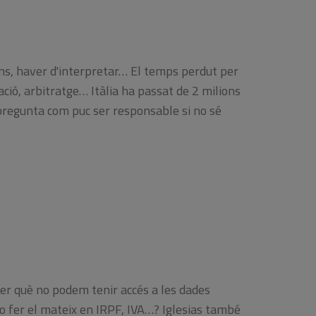
ions, haver d'interpretar… El temps perdut per
iació, arbitratge… Itàlia ha passat de 2 milions
pregunta com puc ser responsable si no sé
Per què no podem tenir accés a les dades
no fer el mateix en IRPF, IVA…? Iglesias també