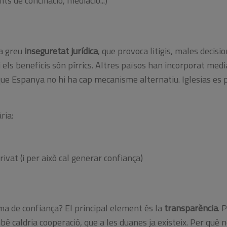
nts de conciliació, mediació...)
a greu
inseguretat jurídica
, que provoca litigis, males decis
 i els beneficis són pírrics. Altres països han incorporat med
ue Espanya no hi ha cap mecanisme alternatiu. Iglesias es 
ria:
rivat (i per això cal generar confiança)
ma de confiança? El principal element és la
transparència
. 
é caldria cooperació, que a les duanes ja existeix. Per què 