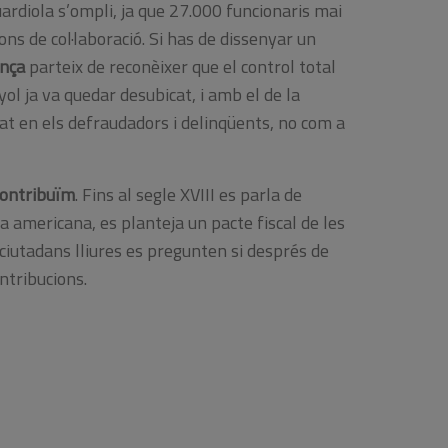
guardiola s’ompli, ja que 27.000 funcionaris mai
ns de col·laboració. Si has de dissenyar un
ança
parteix de reconèixer que el control total
ol ja va quedar desubicat, i amb el de la
at en els defraudadors i delinqüents, no com a
ontribuïm
. Fins al segle XVIII es parla de
a americana, es planteja un pacte fiscal de les
ciutadans lliures es pregunten si després de
ontribucions.