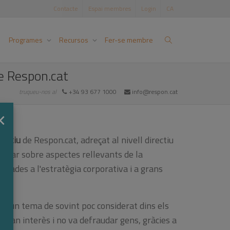
Contacte
Espai membres
Login
CA
Programes
Recursos
Fer-se membre
de Respon.cat
truqueu-nos al
+34 93 677 1000
info@respon.cat
×
rectiu
de Respon.cat, adreçat al nivell directiu
xionar sobre aspectes rellevants de la
ctades a l'estratègia corporativa i a grans
al
, un tema de sovint poc considerat dins els
 gran interès i no va defraudar gens, gràcies a