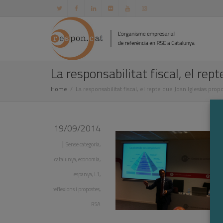
La responsabilitat fiscal, el rep
Home
La responsabilitat fiscal, el repte que Joan Iglesias pro
19/09/2014
|
Sense categoria
,
catalunya
,
economia
,
espanya
,
L1
,
reflexions i propostes
,
RSA