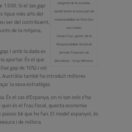
integrant de la societat,
e 1.500. Si el
tax gap
també tenen la seva part de
 tipus més alts del
responsabilitat en l’èxit d’un
eu ser del contribuent,
nou model.
punts de la mitjana,
Josep Cruz, gestor de la
Responsabilitat Social de
 gap
. I amb la dada es
Serveis Funeraris de
ia aportar. És el que
Barcelona – Grup Mèmora.
 (tax gap de 10%) i vol
a. Austràlia també ha introduït millores
çar la seva estratègia.
ia. És el cas d'Espanya, on ni tan sols s'ha
e quin és el frau fiscal, quanta economia
tres països bé que ho fan. El model espanyol, és
esura i de millora.