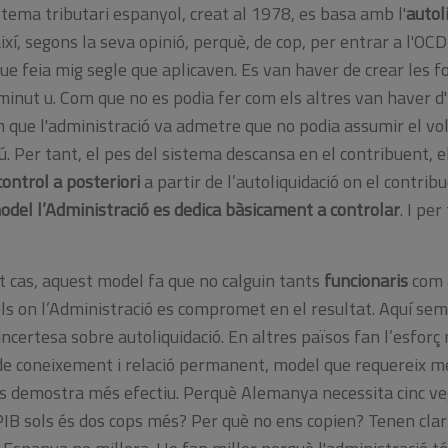
sistema tributari espanyol, creat al 1978, es basa amb l'
autol
així, segons la seva opinió, perquè, de cop, per entrar a l'OCD
ue feia mig segle que aplicaven. Es van haver de crear les 
 minut u. Com que no es podia fer com els altres van haver d'
om que l'administració va admetre que no podia assumir el vo
. Per tant, el pes del sistema descansa en el contribuent, el
control a posteriori
a partir de l’autoliquidació on el contribu
del l’Administració es dedica bàsicament a controlar
. I per
t cas, aquest model fa que no calguin tants
funcionaris
com 
s on l’Administració es compromet en el resultat. Aquí sem
ncertesa sobre autoliquidació. En altres països fan l’esforç 
de coneixement i relació permanent, model que requereix m
s demostra més efectiu. Perquè Alemanya necessita cinc v
 PIB sols és dos cops més? Per què no ens copien? Tenen cla