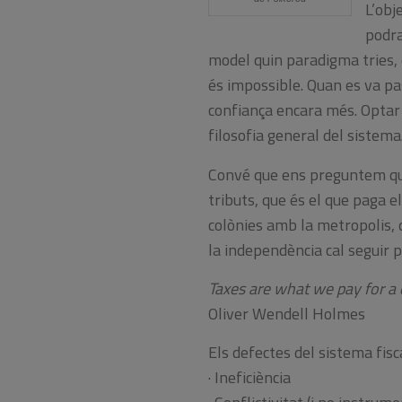
L’obj
podra
model quin paradigma tries, e
és impossible. Quan es va pas
confiança encara més. Optar 
filosofia general del sistema
Convé que ens preguntem qu
tributs, que és el que paga e
colònies amb la metropolis, 
la independència cal seguir p
Taxes are what we pay for a c
Oliver Wendell Holmes
Els defectes del sistema fisc
· Ineficiència