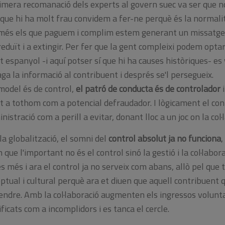
imera recomanació dels experts al govern suec va ser que no
que hi ha molt frau convidem a fer-ne perquè és la normali
és els que paguem i complim estem generant un missatge 
eduït i a extingir. Per fer que la gent compleixi podem optar p
at espanyol -i aquí potser sí que hi ha causes històriques- es
ga la informació al contribuent i després se'l persegueix.
 model és de control,
el patró de conducta és de controlador
i
t a tothom com a potencial defraudador. I lògicament el co
inistració com a perill a evitar, donant lloc a un joc on la col
a globalització, el somni del
control absolut ja no funciona
,
 que l'important no és el control sinó la gestió i la col·labor
es més i ara el control ja no serveix com abans, allò pel que
ptual i cultural perquè ara et diuen que aquell contribuent 
endre. Amb la col·laboració augmenten els ingressos volunta
ificats com a incomplidors i es tanca el cercle.