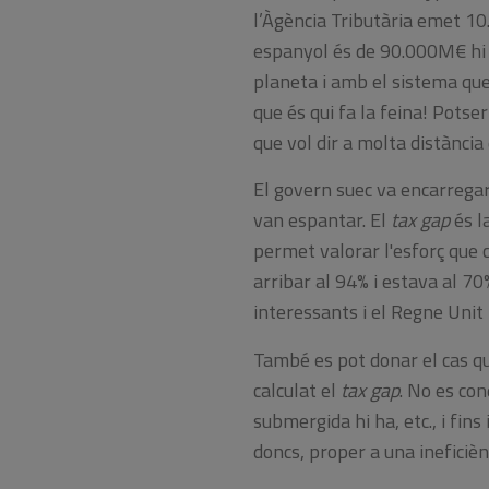
l’Àgència Tributària emet 10.
espanyol és de 90.000M€ hi 
planeta i amb el sistema que 
que és qui fa la feina! Potse
que vol dir a molta distància 
El govern suec va encarregar 
van espantar. El
tax gap
és l
permet valorar l'esforç que ca
arribar al 94% i estava al 70
interessants i el Regne Unit
També es pot donar el cas que 
calculat el
tax gap
. No es con
submergida hi ha, etc., i fins
doncs, proper a una ineficiè