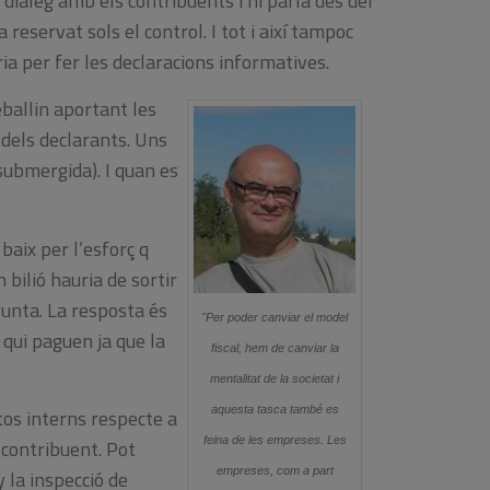
 diàleg amb els contribuents i hi parla des del
 reservat sols el control. I tot i així tampoc
ria per fer les declaracions informatives.
eballin aportant les
 dels declarants. Uns
ubmergida). I quan es
baix per l’esforç q
 bilió hauria de sortir
gunta. La resposta és
"Per poder canviar el model
 qui paguen ja que la
fiscal, hem de canviar la
mentalitat de la societat i
aquesta tasca també es
stos interns respecte a
feina de les empreses. Les
 contribuent. Pot
empreses, com a part
 la inspecció de