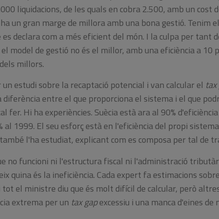
000 liquidacions, de les quals en cobra 2.500, amb un cost d
ha un gran marge de millora amb una bona gestió. Tenim els
es declara com a més eficient del món. I la culpa per tant d
r el model de gestió no és el millor, amb una eficiència a 10 
dels millors.
un estudi sobre la recaptació potencial i van calcular el
tax
a diferència entre el que proporciona el sistema i el que podr
l fer. Hi ha experiències. Suècia està ara al 90% d'eficiència
% al 1999. El seu esforç està en l'eficiència del propi sistem
 també l'ha estudiat, explicant com es composa per tal de tra
no funcioni ni l'estructura fiscal ni l'administració tributàr
eix quina és la ineficiència. Cada expert fa estimacions sobr
 i tot el ministre diu que és molt difícil de calcular, però al
ncia extrema per un
tax gap
excessiu i una manca d'eines de m