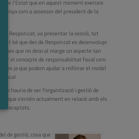
enda de l’Estat que en aquest moment exerceix
atalunya com a assessor del president de la
s de Respon.cat, va presentar la sessió, tot
à molt bé que des de Respon.cat es desenvolupi
preses que no deixi al marge un aspecte tan
porar el concepte de responsabilitat fiscal com
reses ja que podem ajudar a millorar el model
 fiscal.
com hauria de ser l'organització i gestió de
 del que s'entén actualment en relació amb els
uts recaptats.
del de gestió, cosa que