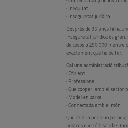
· Conflictivitat (i no instrume
· Inequitat
· Inseguretat jurídica
Després de 35 anys hi ha un
inseguretat jurídica és gran,
de casos a 250.000 mentre q
exactament què he de fer.
Cal una administració tributà
· Eficient
· Professional
· Que cooperi amb el sector p
· Model en xarxa
· Connectada amb el món
Què caldria per a un paradig
nostres que té hisenda? Tamb