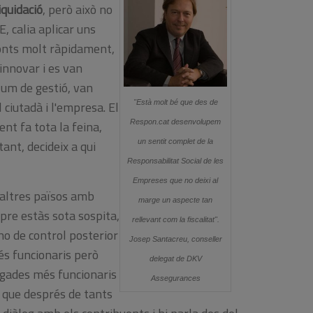
iquidació
, però això no
E, calia aplicar uns
fonts molt ràpidament,
innovar i es van
lum de gestió, van
 ciutadà i l'empresa. El
"Està molt bé que des de
ent fa tota la feina,
Respon.cat desenvolupem
 tant, decideix a qui
un sentit complet de la
Responsabilitat Social de les
Empreses que no deixi al
altres països amb
marge un aspecte tan
pre estàs sota sospita,
rellevant com la fiscalitat".
no de control posterior
Josep Santacreu, conseller
és funcionaris però
delegat de DKV
egades més funcionaris
Assegurances
r que després de tants