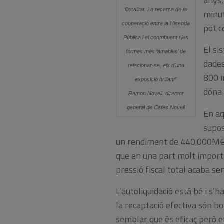
anys,
fiscalitat. La recerca de la
minut
cooperació entre la Hisenda
pot c
Pública i el contribuent i les
El si
formes més ‘amables’ de
dades
relacionar-se, eix d'una
800 i
exposició brillant”
dóna 
Ramon Novell, director
general de Cafès Novell
En aq
supos
un rendiment de 440.000M€. I
que en una part molt importan
pressió fiscal total acaba se
L’autoliquidació està bé i s’
la recaptació efectiva són bo
semblar que és eficaç però en