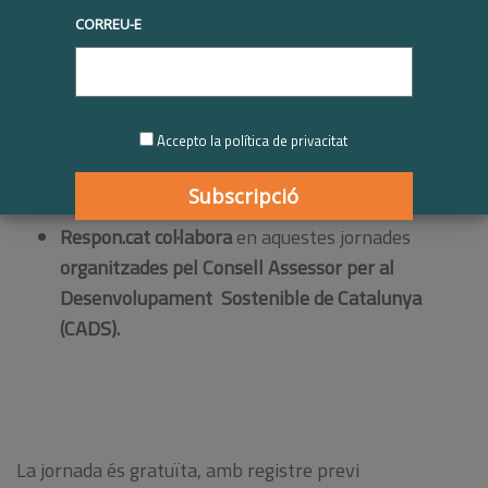
El cicle de jornades
CORREU-E
"
l'agenda 2030:
transformar Catalunya,
millorar el món
" comença
Accepto la política de privacitat
aquest 27 de setembre
amb l'acte "
Una agenda per
a les persones i la prosperitat: visions i aliances
"
Respon.cat col·labora
en aquestes jornades
organitzades pel Consell Assessor per al
Desenvolupament Sostenible de Catalunya
(CADS).
La jornada és gratuïta, amb registre previ