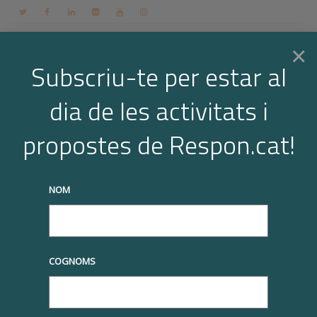
Contacte
Espai membres
Login
CA
×
Subscriu-te per estar al
dia de les activitats i
Togg
Ilersis
propostes de Respon.cat!
Home
Ilersis
truqueu-nos al
+34 93 677 1000
info@respon.cat
navi
NOM
20/07/2018
Ilersis
COGNOMS