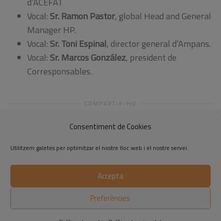
d’ACEFAT
Vocal:
Sr. Ramon Pastor
, global Head and General
Manager HP.
Vocal:
Sr. Toni Espinal
, director general d’Ampans.
Vocal:
Sr. Marcos González
, president de
Corresponsables.
COMPARTIU-HO
Consentiment de Cookies
Utilitzem galetes per optimitzar el nostre lloc web i el nostre servei.
Accepta
©2014-2026 Respon.cat
Preferències
Avís legal
|
Política de privadesa
|
Política de cookies