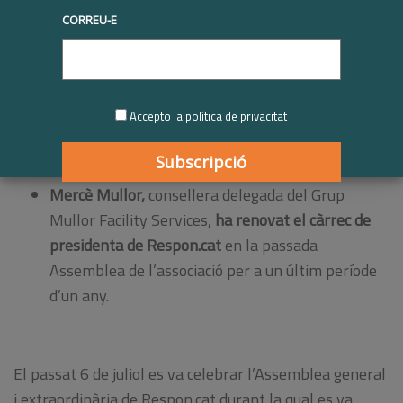
HP, Ampans i
CORREU-E
Accepto la política de privacitat
Corresponsables
s’incorporen a la Junta de
Govern de Respon.cat.
Mercè Mullor,
consellera delegada del Grup
Mullor Facility Services,
ha renovat el càrrec de
presidenta de Respon.cat
en la passada
Assemblea de l’associació per a un últim període
d’un any.
El passat 6 de juliol es va celebrar l’Assemblea general
i extraordinària de Respon.cat durant la qual es va